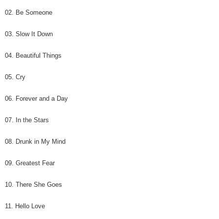
02. Be Someone
03. Slow It Down
04. Beautiful Things
05. Cry
06. Forever and a Day
07. In the Stars
08. Drunk in My Mind
09. Greatest Fear
10. There She Goes
11. Hello Love