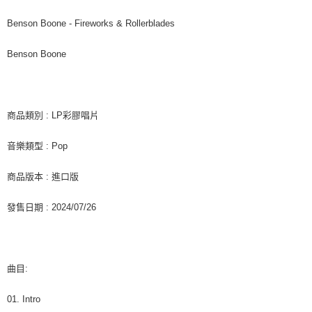
後付繳納相關費用。
付款後7-11取貨
※ 交易是否成功請以「AFTEE先享後付 」之結帳頁面顯示為準，若有關於
Benson Boone - Fireworks & Rollerblades
是否繳費成功／繳費後需取消欲退款等相關疑問，請聯繫「AFTEE先享後付
每筆NT$60，滿NT$1,599(含以上)免運費
客戶支援中心」
https://netprotections.freshdesk.com/support/home
Benson Boone
新竹貨運
【注意事項】
１．透過由恩沛科技股份有限公司提供之「AFTEE先享後付」服務完成之交
每筆NT$90
易，需依本服務之必要範圍內提供個人資料，並將交易相關給付款項請求債
權轉讓予恩沛科技股份有限公司。
宅配 (離島)
商品類別 : LP彩膠唱片
２．關於個人資料處理事宜，請瀏覽以下網址：
每筆NT$200
https://aftee.tw/terms/#terms3
３．未成年的使用者請事先徵得法定代理人或監護人之同意方可使用
音樂類型 : Pop
付款後門市自取
「AFTEE先享後付」，若未經同意申辦者引起之損失，本公司不負相關責
任。
免運費
商品版本 : 進口版
４．使用「AFTEE先享後付」時，將依據個別帳號之用戶狀況，依本公司即
時審查核予不同之上限額度；若仍有額度不足之情形，本公司將視審查結果
亞洲國家/地區配送
查看運費
發售日期 : 2024/07/26
請求用戶進行身份認證。
５．嚴禁一人註冊多個帳號或使用他人資訊註冊。若發現惡意使用之情形，
北美國家/地區配送
查看運費
恩沛科技股份有限公司將有權停止該用戶之使用額度並採取法律行動。
歐洲國家/地區配送
查看運費
曲目:
01. Intro