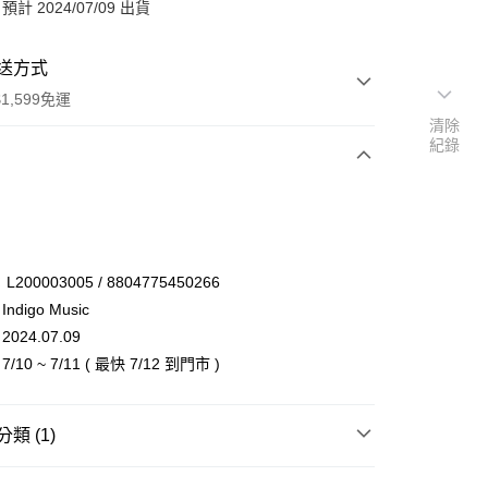
計 2024/07/09 出貨
送方式
1,599免運
清除
紀錄
次付款
付款
00003005 / 8804775450266
digo Music
24.07.09
0 ~ 7/11 ( 最快 7/12 到門市 )
類 (1)
享後付
商品
嘻哈 R&B
FTEE先享後付」】