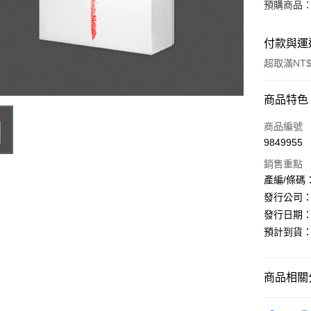
預購商品：預
付款與運
超取滿NT$
付款方式
商品特色
信用卡一
商品編號
9849955
超商取貨
銷售重點
LINE Pay
產編/條碼：L2
發行公司：In
Apple Pay
發行日期：20
街口支付
預計到貨：7/1
悠遊付
商品相關分
AFTEE先
相關說明
韓國週邊
【關於「A