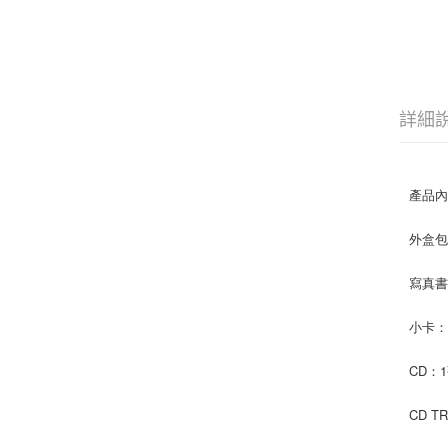
詳細
產品
外盒包裝
寫真書：
小卡：4
CD：
CD T