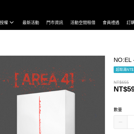
授權
最新活動
門市資訊
活動空間租借
會員禮遇
訂
NO:EL 
超取滿NT$
NT$655
NT$5
數量