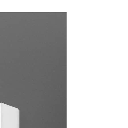
00
年的使用者請事先徵得法定代理人或監護人之同意方可使用
E先享後付」，若未經同意申辦者引起之損失，本公司不負相關責
市自取
AFTEE先享後付」時，將依據個別帳號之用戶狀況，依本公司
核予不同之上限額度；若仍有額度不足之情形，本公司將視審查
用戶進行身份認證。
地區配送
查看運費
一人註冊多個帳號或使用他人資訊註冊。若發現惡意使用之情
科技股份有限公司將有權停止該用戶之使用額度並採取法律行
地區配送
查看運費
地區配送
查看運費