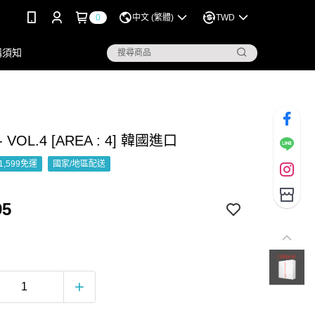
0
中文 (繁體)
TWD
購須知
- VOL.4 [AREA : 4] 韓國進口
1,599免運
國家/地區配送
95