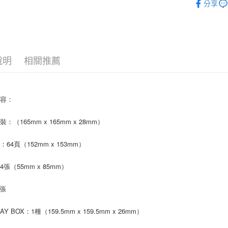
分享
ATM付款
AFTEE
便利好安
１．簡單
２．便利
運送方式
３．安心
全家取貨
說明
相關推薦
【「AFT
每筆NT$6
１．於結帳
付」結帳
付款後全
２．訂單
內容：
３．收到繳
每筆NT$6
／ATM／
※ 請注意
：（165mm x 165mm x 28mm）
7-11取貨
絡購買商品
先享後付
每筆NT$6
64頁（152mm x 153mm）
※ 交易是
是否繳費成
付款後7-1
付客戶支
張（55mm x 85mm）
每筆NT$6
【注意事
1張
新竹貨運
１．透過由
交易，需
每筆NT$9
求債權轉
RAY BOX：1種（159.5mm x 159.5mm x 26mm）
２．關於
宅配 (離島
https://aft