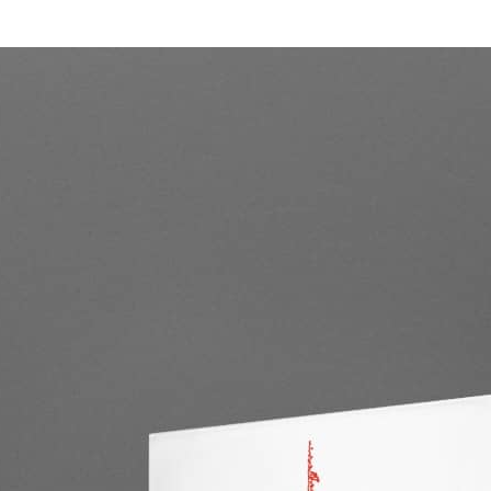
每筆NT$2
３．未成
「AFTE
付款後門
任。
４．使用「
免運費
即時審查
結果請求
亞洲國家/
５．嚴禁
形，恩沛
北美國家/
動。
歐洲國家/