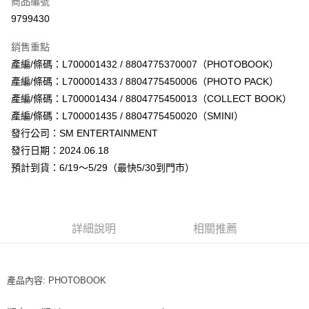
商品編號
超商取貨付款
9799430
LINE Pay
銷售重點
Apple Pay
產編/條碼：L700001432 / 8804775370007（PHOTOBOOK）
產編/條碼：L700001433 / 8804775450006（PHOTO PACK）
街口支付
產編/條碼：L700001434 / 8804775450013（COLLECT BOOK）
悠遊付
產編/條碼：L700001435 / 8804775450020（SMINI）
發行公司：SM ENTERTAINMENT
AFTEE先享後付
發行日期：2024.06.18
相關說明
預計到貨：6/19～5/29（最快5/30到門市）
【關於「AFTEE先享後付」】
ATM付款
AFTEE先享後付是「在收到商品之後才付款」的支付方式。 讓您購物簡單
便利好安心！
１．簡單：不需註冊會員、不需綁卡、不需儲值。
運送方式
２．便利：只要手機號碼，簡訊認證，即可結帳。
詳細說明
相關推薦
３．安心：先確認商品／服務後，再付款。
全家取貨付款
每筆NT$60，滿NT$1,599(含以上)免運費
【「AFTEE先享後付」結帳流程】
１．於結帳方式選擇「AFTEE先享後付」後，將跳轉至「AFTEE先享後付」
產品內容: PHOTOBOOK
付款後全家取貨
結帳頁面，進行簡訊認證並確認金額後，即可完成結帳。
２．訂單成立數日內，您將收到繳費通知簡訊。
每筆NT$60，滿NT$1,599(含以上)免運費
３．收到繳費通知簡訊後14天內，點擊此簡訊中的連結，可透過四大超商／