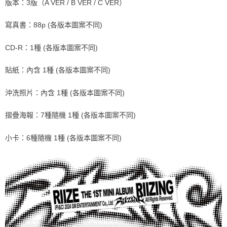
版本：3版（A VER / B VER / C VER）
ATM／網路銀行／等多元方式進行付款，方視為交易完成。
7-11取貨付款
※ 請注意：結帳手續完成當下不需立刻繳費，但若您需要取消訂單，請聯絡
寫真書：88p (各版本圖案不同)
每筆NT$60，滿NT$1,599(含以上)免運費
購買商品的店家。未經商家同意取消之訂單仍視為有效，需透過AFTEE先享
後付繳納相關費用。
付款後7-11取貨
※ 交易是否成功請以「AFTEE先享後付 」之結帳頁面顯示為準，若有關於
CD-R：1種 (各版本圖案不同)
是否繳費成功／繳費後需取消欲退款等相關疑問，請聯繫「AFTEE先享後付
每筆NT$60，滿NT$1,599(含以上)免運費
客戶支援中心」
https://netprotections.freshdesk.com/support/home
貼紙：內含 1種 (各版本圖案不同)
新竹貨運
【注意事項】
１．透過由恩沛科技股份有限公司提供之「AFTEE先享後付」服務完成之交
每筆NT$90
沖洗照片：內含 1種 (各版本圖案不同)
易，需依本服務之必要範圍內提供個人資料，並將交易相關給付款項請求債
權轉讓予恩沛科技股份有限公司。
宅配 (離島)
摺疊海報：7種隨機 1種 (各版本圖案不同)
２．關於個人資料處理事宜，請瀏覽以下網址：
每筆NT$200
https://aftee.tw/terms/#terms3
３．未成年的使用者請事先徵得法定代理人或監護人之同意方可使用
小卡：6種隨機 1種 (各版本圖案不同)
付款後門市自取
「AFTEE先享後付」，若未經同意申辦者引起之損失，本公司不負相關責
任。
免運費
４．使用「AFTEE先享後付」時，將依據個別帳號之用戶狀況，依本公司即
時審查核予不同之上限額度；若仍有額度不足之情形，本公司將視審查結果
亞洲國家/地區配送
查看運費
請求用戶進行身份認證。
５．嚴禁一人註冊多個帳號或使用他人資訊註冊。若發現惡意使用之情形，
北美國家/地區配送
查看運費
恩沛科技股份有限公司將有權停止該用戶之使用額度並採取法律行動。
歐洲國家/地區配送
查看運費