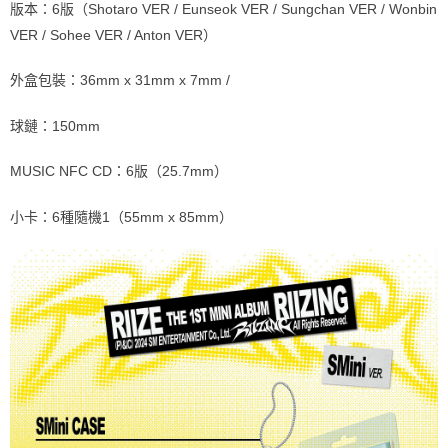
版本：6版（Shotaro VER / Eunseok VER / Sungchan VER / Wonbin
VER / Sohee VER / Anton VER）
外盒包裝：36mm x 31mm x 7mm /
球鏈：150mm
MUSIC NFC CD：6版（25.7mm）
小卡：6種隨機1（55mm x 85mm）