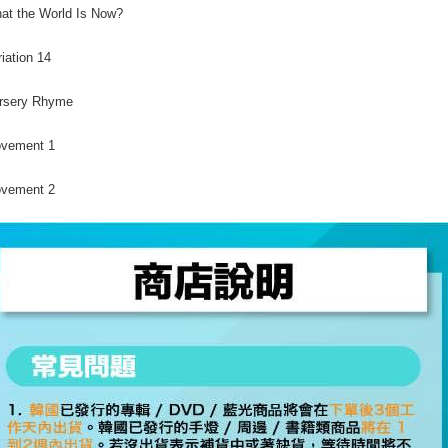
付款後門
at the World Is Now?
任。
４．使用「
免運費
即時審查
riation 14
結果請求
亞洲國家/
５．嚴禁
ursery Rhyme
形，恩沛
北美國家/
動。
ovement 1
歐洲國家/
ovement 2