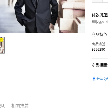
付款與運
超取滿NT$
付款方式
商品特色
信用卡一
商品編號
9686290
超商取貨
LINE Pay
商品相關分
街口支付
西洋
古
分享
悠遊付
AFTEE先
相關說明
【關於「A
ATM付款
AFTEE
說明
相關推薦
便利好安