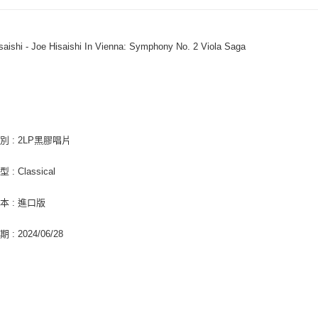
１．簡單
２．便利
運送方式
３．安心
saishi - Joe Hisaishi In Vienna: Symphony No. 2 Viola Saga
全家取貨
【「AFT
每筆NT$6
１．於結帳
讓
付」結帳
付款後全
２．訂單
３．收到繳
每筆NT$6
／ATM／
※ 請注意
別 : 2LP黑膠唱片
7-11取貨
絡購買商品
先享後付
每筆NT$6
: Classical
※ 交易是
是否繳費成
付款後7-1
付客戶支
本 : 進口版
每筆NT$6
【注意事
: 2024/06/28
新竹貨運
１．透過由
交易，需
每筆NT$9
求債權轉
２．關於
宅配 (離島
https://aft
每筆NT$2
３．未成
「AFTE