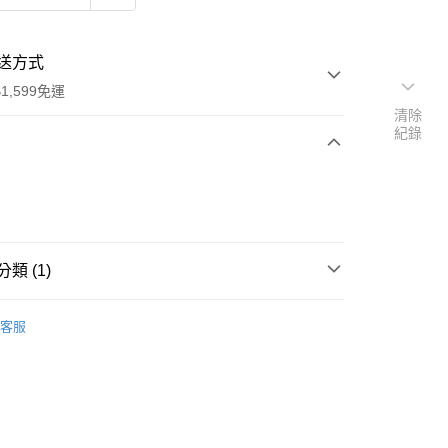
送方式
1,599免運
清除
紀錄
次付款
付款
類 (1)
典
客服
享後付
FTEE先享後付」】
先享後付是「在收到商品之後才付款」的支付方式。 讓您購物簡單
心！