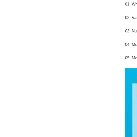
01. Wh
02. Va
03. N
04. M
05. M