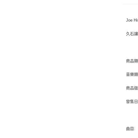
Joe Hi
久石
商品類
音樂類型 
商品版
發售日期 
曲目: