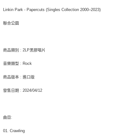
後付繳納相關費用。
付款後7-11取貨
※ 交易是否成功請以「AFTEE先享後付 」之結帳頁面顯示為準，若有關於
Linkin Park - Papercuts (Singles Collection 2000–2023)
是否繳費成功／繳費後需取消欲退款等相關疑問，請聯繫「AFTEE先享後付
每筆NT$60，滿NT$1,599(含以上)免運費
客戶支援中心」
https://netprotections.freshdesk.com/support/home
聯合公園
新竹貨運
【注意事項】
１．透過由恩沛科技股份有限公司提供之「AFTEE先享後付」服務完成之交
每筆NT$90
易，需依本服務之必要範圍內提供個人資料，並將交易相關給付款項請求債
權轉讓予恩沛科技股份有限公司。
宅配 (離島)
商品類別 : 2LP黑膠唱片
２．關於個人資料處理事宜，請瀏覽以下網址：
每筆NT$200
https://aftee.tw/terms/#terms3
音樂類型 : Rock
３．未成年的使用者請事先徵得法定代理人或監護人之同意方可使用
付款後門市自取
「AFTEE先享後付」，若未經同意申辦者引起之損失，本公司不負相關責
任。
免運費
商品版本 : 進口版
４．使用「AFTEE先享後付」時，將依據個別帳號之用戶狀況，依本公司即
時審查核予不同之上限額度；若仍有額度不足之情形，本公司將視審查結果
亞洲國家/地區配送
查看運費
發售日期 : 2024/04/12
請求用戶進行身份認證。
５．嚴禁一人註冊多個帳號或使用他人資訊註冊。若發現惡意使用之情形，
北美國家/地區配送
查看運費
恩沛科技股份有限公司將有權停止該用戶之使用額度並採取法律行動。
歐洲國家/地區配送
查看運費
曲目:
01. Crawling