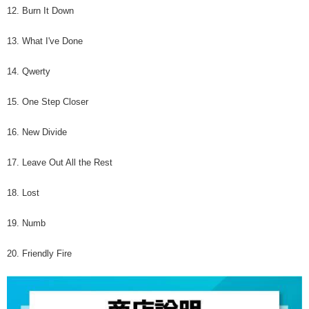
12. Burn It Down
13. What I've Done
14. Qwerty
15. One Step Closer
16. New Divide
17. Leave Out All the Rest
18. Lost
19. Numb
20. Friendly Fire