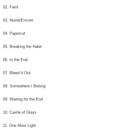
02. Faint
03. Numb/Encore
04. Papercut
05. Breaking the Habit
06. In the End
07. Bleed It Out
08. Somewhere I Belong
09. Waiting for the End
10. Castle of Glass
11. One More Light