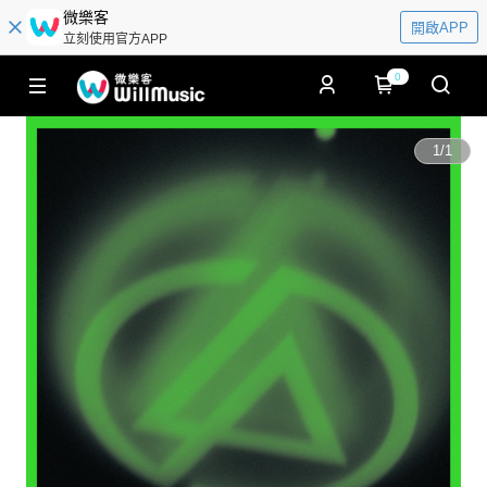
微樂客
開啟APP
立刻使用官方APP
0
1
/
1