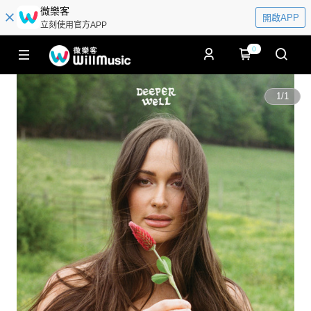
微樂客
開啟APP
立刻使用官方APP
0
1
/
1