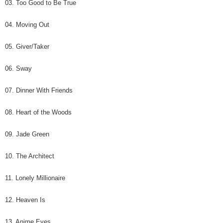
03. Too Good to Be True
04. Moving Out
05. Giver/Taker
06. Sway
07. Dinner With Friends
08. Heart of the Woods
09. Jade Green
10. The Architect
11. Lonely Millionaire
12. Heaven Is
13. Anime Eyes