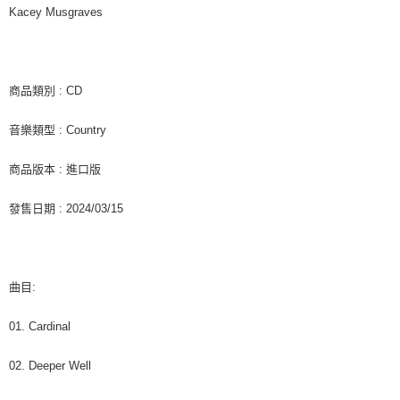
客戶支援中心」
https://netprotections.freshdesk.com/support/home
Kacey Musgraves
新竹貨運
【注意事項】
１．透過由恩沛科技股份有限公司提供之「AFTEE先享後付」服務完成之交
每筆NT$90
易，需依本服務之必要範圍內提供個人資料，並將交易相關給付款項請求債
權轉讓予恩沛科技股份有限公司。
宅配 (離島)
商品類別 : CD
２．關於個人資料處理事宜，請瀏覽以下網址：
每筆NT$200
https://aftee.tw/terms/#terms3
音樂類型 : Country
３．未成年的使用者請事先徵得法定代理人或監護人之同意方可使用
付款後門市自取
「AFTEE先享後付」，若未經同意申辦者引起之損失，本公司不負相關責
任。
免運費
商品版本 : 進口版
４．使用「AFTEE先享後付」時，將依據個別帳號之用戶狀況，依本公司即
時審查核予不同之上限額度；若仍有額度不足之情形，本公司將視審查結果
亞洲國家/地區配送
查看運費
發售日期 : 2024/03/15
請求用戶進行身份認證。
５．嚴禁一人註冊多個帳號或使用他人資訊註冊。若發現惡意使用之情形，
北美國家/地區配送
查看運費
恩沛科技股份有限公司將有權停止該用戶之使用額度並採取法律行動。
歐洲國家/地區配送
查看運費
曲目:
01. Cardinal
02. Deeper Well