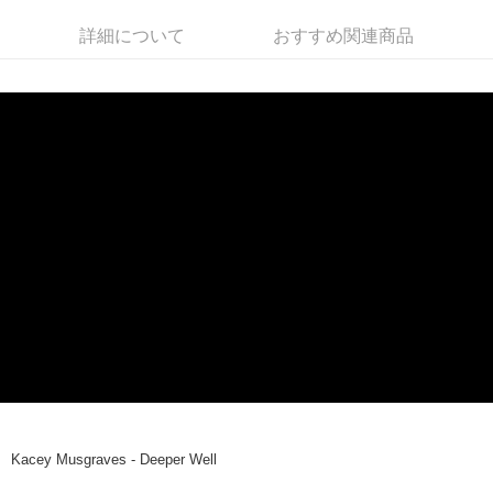
JKOPAY
詳細について
おすすめ関連商品
Easy Wallet
AFTEE代金後払い
説明
一、 AFTEE代金後払いについて
ATM払い
1.お支払い方法でAFTEE代金後払いを選択すると、携帯電話認証ウィンド
ウが表示されます。
2.SMSで認証してお支払い手続を進めてください。
配送方法
3.注文するときのお支払いは不要です。商品はご指定の住所に配送されま
す。
全家取貨付款
4.ご注文が完了すると、携帯に支払い通知のSMSが届きます。アプリ会員
配送毎にNT$60、NT$1,599以上で送料無料
の場合は、AFTEE アプリプッシュ通知が届きます。
5.商品受け取り時のお支払いは不要です。商品を確かめてから、SMSまた
付款後全家取貨
はアプリの通知に従って、4大コンビニ、またはATM/オンラインバンキン
グでお支払いください。
配送毎にNT$60、NT$1,599以上で送料無料
代金納付期限は最短で 14 日以内ですので、ご注意ください。AFTEE アプ
7-11取貨付款
リをダウンロードして AFTEE 会員になるとお支払い期限を最長 45 日以内
配送毎にNT$60、NT$1,599以上で送料無料
まで延長できます。
付款後7-11取貨
お支払期限は、ショップが請求した期日と、AFTEEで延長できる日数をも
Kacey Musgraves - Deeper Well
とに計算されます。AFTEEで注文すると、商品を受け取るまで支払い期限
配送毎にNT$60、NT$1,599以上で送料無料