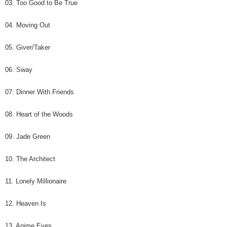
行使したい場合は、ネットプロテクションズ
cs_tw@netprotections.co.jp
03. Too Good to Be True
にご連絡ください。上記に示した個人情報を、必要な購入注文書とあわせ
てAFTEEにご提供いただく、またはAFTEEにあなたの個人情報の収集、処
04. Moving Out
理、利用を許可することににご同意いただけない場合は、当サービスを選
択しないでください。
05. Giver/Taker
06. Sway
07. Dinner With Friends
08. Heart of the Woods
09. Jade Green
10. The Architect
11. Lonely Millionaire
12. Heaven Is
13. Anime Eyes