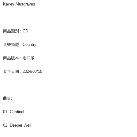
を延長できますが、商品を期限内に受け取れない場合があります（例：予
Kacey Musgraves
約商品や商品到着日が比較的遅い商品）。そのため、商品到着の有無に関
新竹貨運
わらず、AFTEEで指定された期限内にお支払いください。
配送毎にNT$90
二、支払い限度額
宅配 (離島)
1.初回 AFTEEを ご利用の際に、認証結果及び当社の審査の結果に基づ
商品類別 : CD
き、限度額が設定されます。
配送毎にNT$200
2.決済金額は最低NT$20です。
3.現在、台湾の会員のみご利用いただけます。
音樂類型 : Country
付款後門市自取
三、利用規約「AFTEE代金後払い」（以下当サービスという）はネットプ
送料無料
商品版本 : 進口版
ロテクションズ（以下 AFTEE という）が提供し、AFTEEが代金を徴収し
ます。当サービスご利用の際に提供しなければならない個人情報（注文者
亞洲國家/地區配送
送料を確認
發售日期 : 2024/03/15
の氏名、電話番号、受取人の氏名、電話番号、受取人住所を含むがこれに
限らない）は、AFTEEに渡され当サービスで必要な範囲内で利用されま
北美國家/地區配送
送料を確認
す。AFTEEの個人情報の収集、処理、利用について、詳細はAFTEE公式ホ
ームページの『個人情報の収集、処理及び利用に関する声明』をご参照く
歐洲國家/地區配送
送料を確認
ださい（
https://aftee.tw/privacypolicy/
）。
曲目:
AFTEEの初回ご利用の際に、審査を通過すれば、最高額がNT$10,000にな
ります。支払い期限を過ぎた場合、その金額に基づいて年利20%の遅延滞
01. Cardinal
納金が加算されます。未成年の利用者は、事前に法定代理人または後見人
の同意を得ればAFTEEをご利用いただけます。
02. Deeper Well
個人情報の処理、利用について疑問がある、または関連する法律の権利を