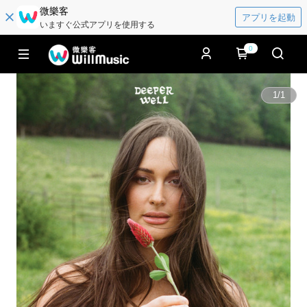
微樂客
アプリを起動
いますぐ公式アプリを使用する
0
1
/
1