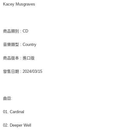
客戶支援中心」
https://netprotections.freshdesk.com/support/home
Kacey Musgraves
新竹貨運
【注意事項】
１．透過由恩沛科技股份有限公司提供之「AFTEE先享後付」服務完成之交
每筆NT$90
易，需依本服務之必要範圍內提供個人資料，並將交易相關給付款項請求債
權轉讓予恩沛科技股份有限公司。
宅配 (離島)
商品類別 : CD
２．關於個人資料處理事宜，請瀏覽以下網址：
每筆NT$200
https://aftee.tw/terms/#terms3
音樂類型 : Country
３．未成年的使用者請事先徵得法定代理人或監護人之同意方可使用
付款後門市自取
「AFTEE先享後付」，若未經同意申辦者引起之損失，本公司不負相關責
任。
免運費
商品版本 : 進口版
４．使用「AFTEE先享後付」時，將依據個別帳號之用戶狀況，依本公司即
時審查核予不同之上限額度；若仍有額度不足之情形，本公司將視審查結果
亞洲國家/地區配送
查看運費
發售日期 : 2024/03/15
請求用戶進行身份認證。
５．嚴禁一人註冊多個帳號或使用他人資訊註冊。若發現惡意使用之情形，
北美國家/地區配送
查看運費
恩沛科技股份有限公司將有權停止該用戶之使用額度並採取法律行動。
歐洲國家/地區配送
查看運費
曲目:
01. Cardinal
02. Deeper Well