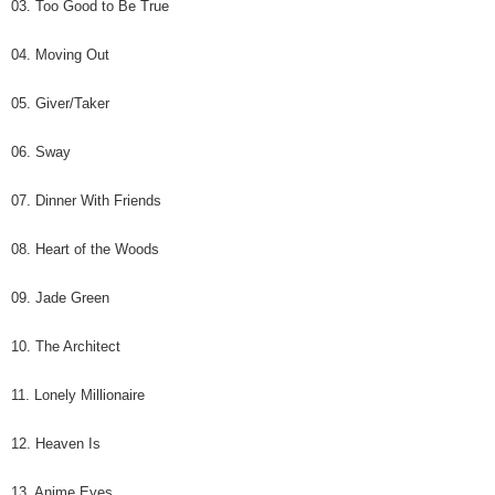
03. Too Good to Be True
04. Moving Out
05. Giver/Taker
06. Sway
07. Dinner With Friends
08. Heart of the Woods
09. Jade Green
10. The Architect
11. Lonely Millionaire
12. Heaven Is
13. Anime Eyes