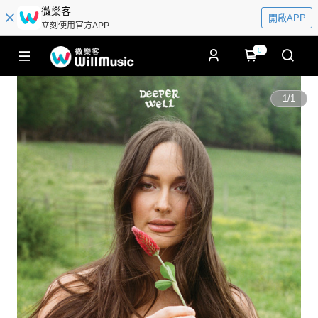
微樂客
開啟APP
立刻使用官方APP
0
1
/
1