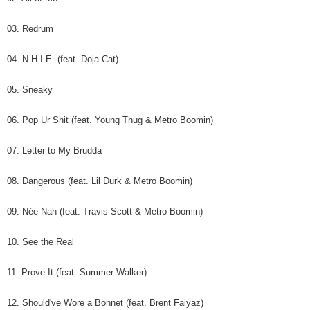
03. Redrum
04. N.H.I.E. (feat. Doja Cat)
05. Sneaky
06. Pop Ur Shit (feat. Young Thug & Metro Boomin)
07. Letter to My Brudda
08. Dangerous (feat. Lil Durk & Metro Boomin)
09. Née-Nah (feat. Travis Scott & Metro Boomin)
10. See the Real
11. Prove It (feat. Summer Walker)
12. Should've Wore a Bonnet (feat. Brent Faiyaz)