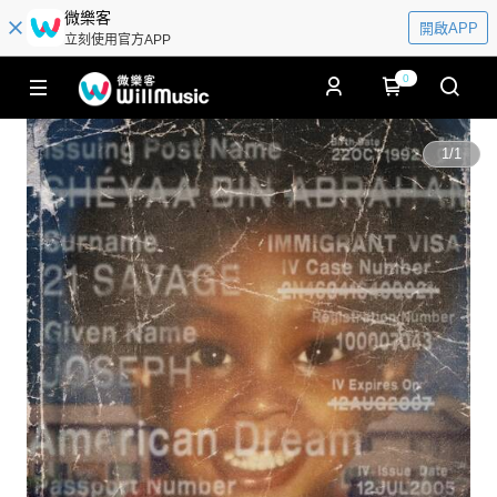
微樂客
開啟APP
立刻使用官方APP
0
1
/
1