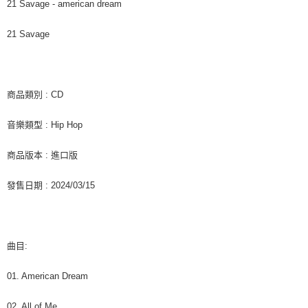
付款後7-11取貨
※ 交易是否成功請以「AFTEE先享後付 」之結帳頁面顯示為準，若有關於
21 Savage - american dream
是否繳費成功／繳費後需取消欲退款等相關疑問，請聯繫「AFTEE先享後付
每筆NT$60，滿NT$1,599(含以上)免運費
客戶支援中心」
https://netprotections.freshdesk.com/support/home
21 Savage
新竹貨運
【注意事項】
１．透過由恩沛科技股份有限公司提供之「AFTEE先享後付」服務完成之交
每筆NT$90
易，需依本服務之必要範圍內提供個人資料，並將交易相關給付款項請求債
權轉讓予恩沛科技股份有限公司。
宅配 (離島)
商品類別 : CD
２．關於個人資料處理事宜，請瀏覽以下網址：
每筆NT$200
https://aftee.tw/terms/#terms3
音樂類型 : Hip Hop
３．未成年的使用者請事先徵得法定代理人或監護人之同意方可使用
付款後門市自取
「AFTEE先享後付」，若未經同意申辦者引起之損失，本公司不負相關責
任。
免運費
商品版本 : 進口版
４．使用「AFTEE先享後付」時，將依據個別帳號之用戶狀況，依本公司即
時審查核予不同之上限額度；若仍有額度不足之情形，本公司將視審查結果
亞洲國家/地區配送
查看運費
發售日期 : 2024/03/15
請求用戶進行身份認證。
５．嚴禁一人註冊多個帳號或使用他人資訊註冊。若發現惡意使用之情形，
北美國家/地區配送
查看運費
恩沛科技股份有限公司將有權停止該用戶之使用額度並採取法律行動。
歐洲國家/地區配送
查看運費
曲目:
01. American Dream
02. All of Me