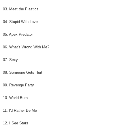
03. Meet the Plastics
04. Stupid With Love
05. Apex Predator
06. What's Wrong With Me?
07. Sexy
08. Someone Gets Hurt
09. Revenge Party
10. World Burn
11. I'd Rather Be Me
12. I See Stars