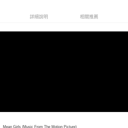
街口支付
詳細說明
相關推薦
悠遊付
AFTEE先享後付
相關說明
【關於「AFTEE先享後付」】
ATM付款
AFTEE先享後付是「在收到商品之後才付款」的支付方式。 讓您購物簡單
便利好安心！
１．簡單：不需註冊會員、不需綁卡、不需儲值。
運送方式
２．便利：只要手機號碼，簡訊認證，即可結帳。
３．安心：先確認商品／服務後，再付款。
全家取貨付款
每筆NT$60，滿NT$1,599(含以上)免運費
【「AFTEE先享後付」結帳流程】
１．於結帳方式選擇「AFTEE先享後付」後，將跳轉至「AFTEE先享後付」
付款後全家取貨
結帳頁面，進行簡訊認證並確認金額後，即可完成結帳。
２．訂單成立數日內，您將收到繳費通知簡訊。
每筆NT$60，滿NT$1,599(含以上)免運費
３．收到繳費通知簡訊後14天內，點擊此簡訊中的連結，可透過四大超商／
ATM／網路銀行／等多元方式進行付款，方視為交易完成。
7-11取貨付款
※ 請注意：結帳手續完成當下不需立刻繳費，但若您需要取消訂單，請聯絡
每筆NT$60，滿NT$1,599(含以上)免運費
購買商品的店家。未經商家同意取消之訂單仍視為有效，需透過AFTEE先享
後付繳納相關費用。
付款後7-11取貨
※ 交易是否成功請以「AFTEE先享後付 」之結帳頁面顯示為準，若有關於
Mean Girls (Music From The Motion Picture)