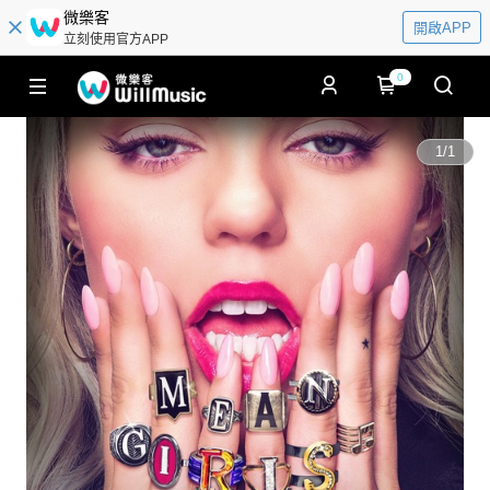
微樂客
開啟APP
立刻使用官方APP
0
1
/
1