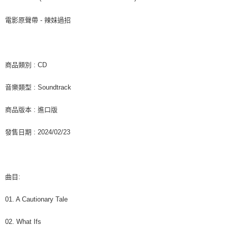
是否繳費成功／繳費後需取消欲退款等相關疑問，請聯繫「AFTEE先享後付
每筆NT$60，滿NT$1,599(含以上)免運費
客戶支援中心」
https://netprotections.freshdesk.com/support/home
電影原聲帶 - 辣妹過招
新竹貨運
【注意事項】
１．透過由恩沛科技股份有限公司提供之「AFTEE先享後付」服務完成之交
每筆NT$90
易，需依本服務之必要範圍內提供個人資料，並將交易相關給付款項請求債
權轉讓予恩沛科技股份有限公司。
宅配 (離島)
商品類別 : CD
２．關於個人資料處理事宜，請瀏覽以下網址：
每筆NT$200
https://aftee.tw/terms/#terms3
音樂類型 : Soundtrack
３．未成年的使用者請事先徵得法定代理人或監護人之同意方可使用
付款後門市自取
「AFTEE先享後付」，若未經同意申辦者引起之損失，本公司不負相關責
任。
免運費
商品版本 : 進口版
４．使用「AFTEE先享後付」時，將依據個別帳號之用戶狀況，依本公司即
時審查核予不同之上限額度；若仍有額度不足之情形，本公司將視審查結果
亞洲國家/地區配送
查看運費
發售日期 : 2024/02/23
請求用戶進行身份認證。
５．嚴禁一人註冊多個帳號或使用他人資訊註冊。若發現惡意使用之情形，
北美國家/地區配送
查看運費
恩沛科技股份有限公司將有權停止該用戶之使用額度並採取法律行動。
歐洲國家/地區配送
查看運費
曲目:
01. A Cautionary Tale
02. What Ifs