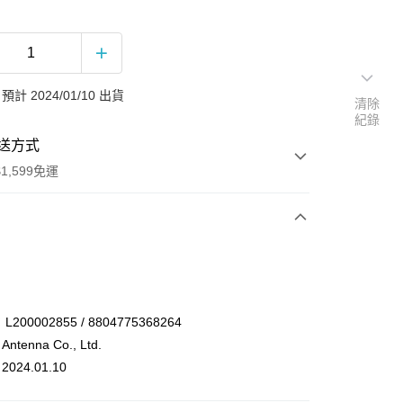
計 2024/01/10 出貨
清除
紀錄
送方式
1,599免運
次付款
付款
00002855 / 8804775368264
enna Co., Ltd.
24.01.10