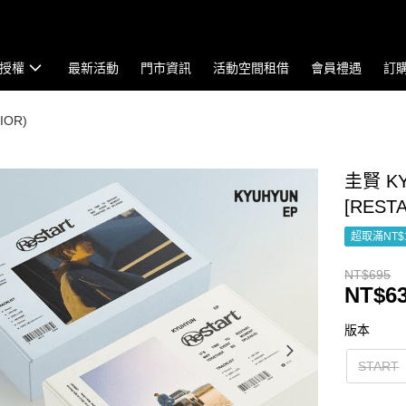
授權
最新活動
門市資訊
活動空間租借
會員禮遇
訂
IOR)
圭賢 KY
[REST
超取滿NT$
NT$695
NT$6
版本
START