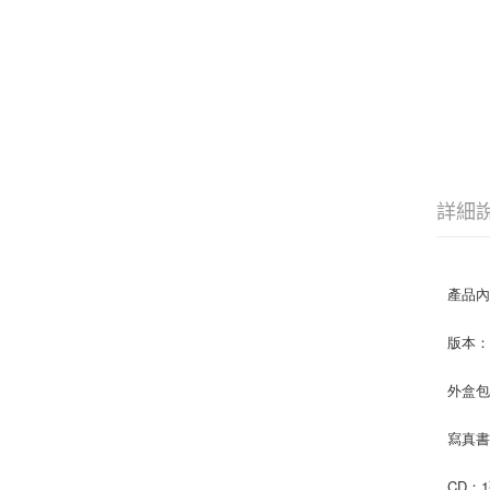
詳細
產品
版本：2
外盒包裝
寫真書：
CD：