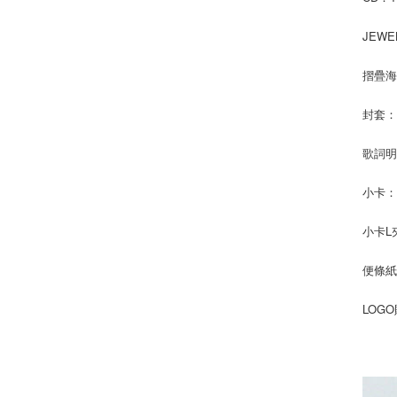
JEWE
摺疊海報
封套：1
歌詞明
小卡：
小卡L夾
便條紙：
LOGO