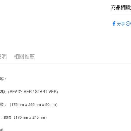
悠遊付
商品相關分
AFTEE先
韓國 男歌手
相關說明
分享
【關於「A
ATM付款
AFTEE
便利好安
１．簡單
２．便利
運送方式
３．安心
說明
相關推薦
全家取貨
【「AFT
每筆NT$6
１．於結帳
付」結帳
內容：
付款後全
２．訂單
３．收到繳
每筆NT$6
版（READY VER / START VER）
／ATM／
※ 請注意
7-11取貨
絡購買商品
：（175mm x 255mm x 50mm）
先享後付
每筆NT$6
※ 交易是
80頁（170mm x 245mm）
是否繳費成
付款後7-1
付客戶支
每筆NT$6
1張