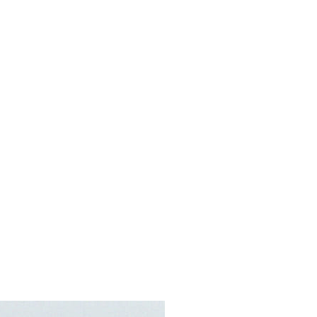
項】
恩沛科技股份有限公司提供之「AFTEE先享後付」服務完成之
依本服務之必要範圍內提供個人資料，並將交易相關給付款項請
0
讓予恩沛科技股份有限公司。
個人資料處理事宜，請瀏覽以下網址：
)
ee.tw/terms/#terms3
00
年的使用者請事先徵得法定代理人或監護人之同意方可使用
E先享後付」，若未經同意申辦者引起之損失，本公司不負相關責
市自取
AFTEE先享後付」時，將依據個別帳號之用戶狀況，依本公司
核予不同之上限額度；若仍有額度不足之情形，本公司將視審查
用戶進行身份認證。
地區配送
查看運費
一人註冊多個帳號或使用他人資訊註冊。若發現惡意使用之情
科技股份有限公司將有權停止該用戶之使用額度並採取法律行
地區配送
查看運費
地區配送
查看運費