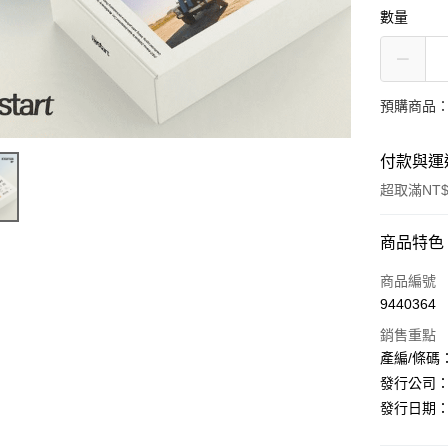
數量
預購商品：預
付款與運
超取滿NT$
付款方式
商品特色
信用卡一
商品編號
9440364
超商取貨
銷售重點
LINE Pay
產編/條碼：L2
發行公司：Ant
Apple Pay
發行日期：20
街口支付