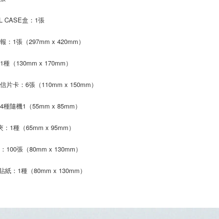
【注意事
新竹貨運
１．透過由
L CASE盒：1張
交易，需
每筆NT$9
求債權轉
２．關於
：1張（297mm x 420mm）
宅配 (離島
https://aft
每筆NT$2
３．未成
種（130mm x 170mm）
「AFTE
付款後門
任。
４．使用「
信片卡：6張（110mm x 150mm）
免運費
即時審查
結果請求
亞洲國家/
4種隨機1（55mm x 85mm）
５．嚴禁
形，恩沛
北美國家/
：1種（65mm x 95mm）
動。
歐洲國家/
100張（80mm x 130mm）
貼紙：1種（80mm x 130mm）