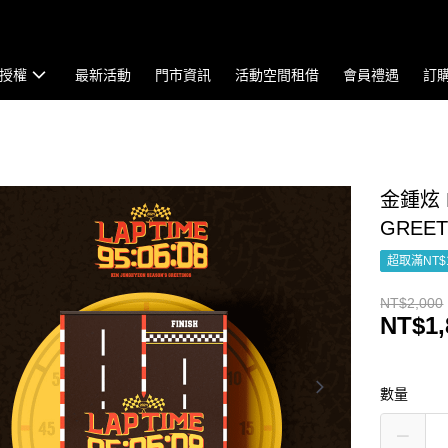
授權
最新活動
門市資訊
活動空間租借
會員禮遇
訂
金鍾炫 K
GREE
超取滿NT$
NT$2,000
NT$1,
數量