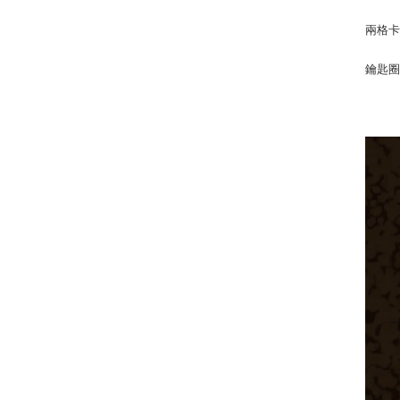
兩格卡
鑰匙圈