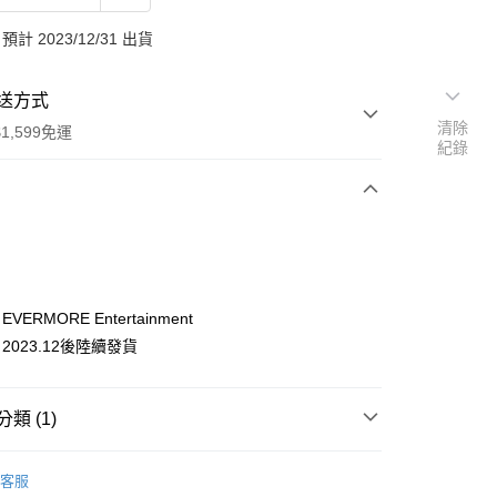
計 2023/12/31 出貨
送方式
清除
1,599免運
紀錄
次付款
付款
ERMORE Entertainment
2023.12後陸續發貨
類 (1)
商品
年曆
享後付
客服