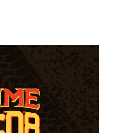
個人資料處理事宜，請瀏覽以下網址：
)
ee.tw/terms/#terms3
00
年的使用者請事先徵得法定代理人或監護人之同意方可使用
E先享後付」，若未經同意申辦者引起之損失，本公司不負相關責
市自取
AFTEE先享後付」時，將依據個別帳號之用戶狀況，依本公司
核予不同之上限額度；若仍有額度不足之情形，本公司將視審查
用戶進行身份認證。
地區配送
查看運費
一人註冊多個帳號或使用他人資訊註冊。若發現惡意使用之情
科技股份有限公司將有權停止該用戶之使用額度並採取法律行
地區配送
查看運費
地區配送
查看運費