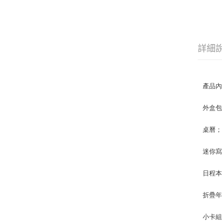
詳細
產品
外盒包裝
桌曆；2
迷你寫真
日程本；
折疊年
小卡組