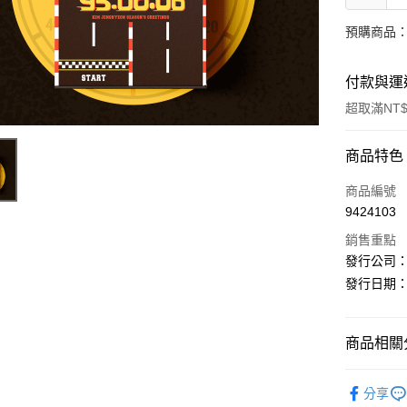
預購商品：預
付款與運
超取滿NT$
付款方式
商品特色
信用卡一
商品編號
9424103
超商取貨
銷售重點
LINE Pay
發行公司：EV
發行日期：
Apple Pay
街口支付
商品相關分
悠遊付
韓國週邊
AFTEE先
分享