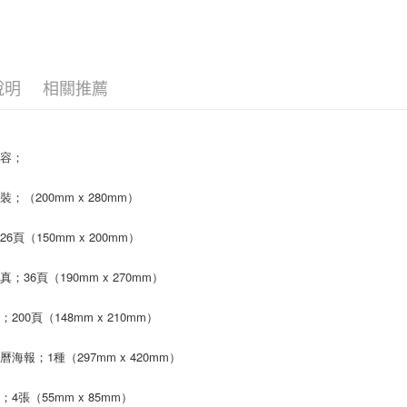
相關說明
【關於「A
ATM付款
AFTEE
便利好安
１．簡單
說明
相關推薦
２．便利
運送方式
３．安心
全家取貨
【「AFT
每筆NT$6
１．於結帳
內容；
付」結帳
付款後全
２．訂單
；（200mm x 280mm）
３．收到繳
每筆NT$6
／ATM／
6頁（150mm x 200mm）
※ 請注意
7-11取貨
絡購買商品
先享後付
每筆NT$6
；36頁（190mm x 270mm）
※ 交易是
是否繳費成
付款後7-1
200頁（148mm x 210mm）
付客戶支
每筆NT$6
【注意事
曆海報；1種（297mm x 420mm）
新竹貨運
１．透過由
交易，需
每筆NT$9
；4張（55mm x 85mm）
求債權轉