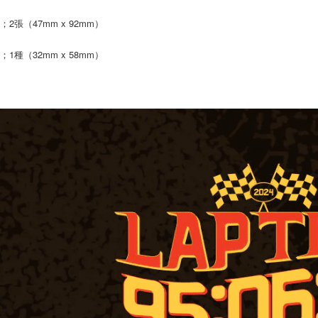
２．關於
宅配 (離島
https://aft
；2張（47mm x 92mm）
每筆NT$2
３．未成
「AFTE
；1種（32mm x 58mm）
付款後門
任。
４．使用「
免運費
即時審查
結果請求
亞洲國家/
５．嚴禁
形，恩沛
北美國家/
動。
歐洲國家/