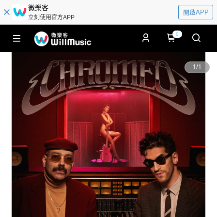
微樂客
開啟APP
立刻使用官方APP
0
1
/
1