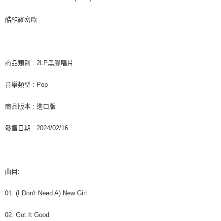
是否繳費成功／繳費後需取消欲退款等相關疑問，請聯繫「AFTEE先享後付
每筆NT$60，滿NT$1,599(含以上)免運費
客戶支援中心」
https://netprotections.freshdesk.com/support/home
酷酷羅密歐
新竹貨運
【注意事項】
１．透過由恩沛科技股份有限公司提供之「AFTEE先享後付」服務完成之交
每筆NT$90
易，需依本服務之必要範圍內提供個人資料，並將交易相關給付款項請求債
權轉讓予恩沛科技股份有限公司。
宅配 (離島)
商品類別 : 2LP黑膠唱片
２．關於個人資料處理事宜，請瀏覽以下網址：
每筆NT$200
https://aftee.tw/terms/#terms3
音樂類型 : Pop
３．未成年的使用者請事先徵得法定代理人或監護人之同意方可使用
付款後門市自取
「AFTEE先享後付」，若未經同意申辦者引起之損失，本公司不負相關責
任。
免運費
商品版本 : 進口版
４．使用「AFTEE先享後付」時，將依據個別帳號之用戶狀況，依本公司即
時審查核予不同之上限額度；若仍有額度不足之情形，本公司將視審查結果
亞洲國家/地區配送
查看運費
發售日期 : 2024/02/16
請求用戶進行身份認證。
５．嚴禁一人註冊多個帳號或使用他人資訊註冊。若發現惡意使用之情形，
北美國家/地區配送
查看運費
恩沛科技股份有限公司將有權停止該用戶之使用額度並採取法律行動。
歐洲國家/地區配送
查看運費
曲目:
01. (I Don't Need A) New Girl
02. Got It Good