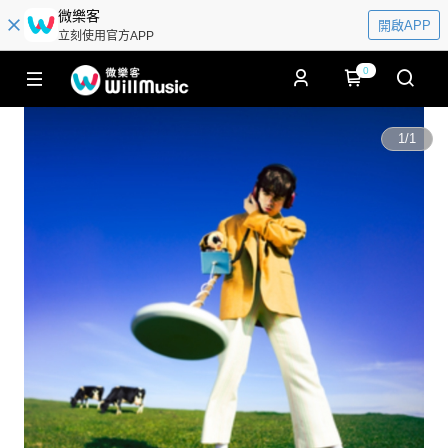
微樂客
開啟APP
立刻使用官方APP
0
1
/
1