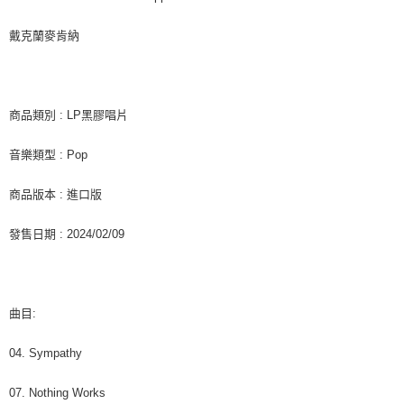
是否繳費成功／繳費後需取消欲退款等相關疑問，請聯繫「AFTEE先享後付
每筆NT$60，滿NT$1,599(含以上)免運費
客戶支援中心」
https://netprotections.freshdesk.com/support/home
戴克蘭麥肯納
新竹貨運
【注意事項】
１．透過由恩沛科技股份有限公司提供之「AFTEE先享後付」服務完成之交
每筆NT$90
易，需依本服務之必要範圍內提供個人資料，並將交易相關給付款項請求債
權轉讓予恩沛科技股份有限公司。
宅配 (離島)
商品類別 : LP黑膠唱片
２．關於個人資料處理事宜，請瀏覽以下網址：
每筆NT$200
https://aftee.tw/terms/#terms3
音樂類型 : Pop
３．未成年的使用者請事先徵得法定代理人或監護人之同意方可使用
付款後門市自取
「AFTEE先享後付」，若未經同意申辦者引起之損失，本公司不負相關責
任。
免運費
商品版本 : 進口版
４．使用「AFTEE先享後付」時，將依據個別帳號之用戶狀況，依本公司即
時審查核予不同之上限額度；若仍有額度不足之情形，本公司將視審查結果
亞洲國家/地區配送
查看運費
發售日期 : 2024/02/09
請求用戶進行身份認證。
５．嚴禁一人註冊多個帳號或使用他人資訊註冊。若發現惡意使用之情形，
北美國家/地區配送
查看運費
恩沛科技股份有限公司將有權停止該用戶之使用額度並採取法律行動。
歐洲國家/地區配送
查看運費
曲目:
04. Sympathy
07. Nothing Works