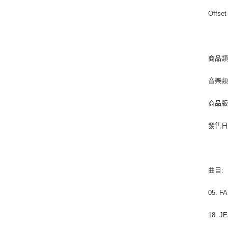
Offset
商品類別
音樂類型
商品版
發售日期 
曲目:
05. F
18. J