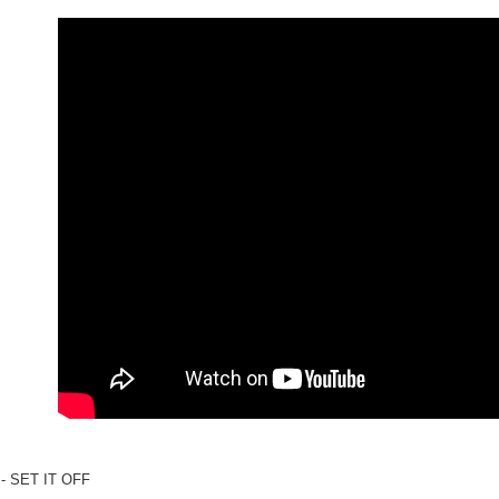
２．便利
運送方式
３．安心
全家取貨
【「AFT
每筆NT$6
１．於結帳
付」結帳
付款後全
２．訂單
３．收到繳
每筆NT$6
／ATM／
※ 請注意
7-11取貨
絡購買商品
先享後付
每筆NT$6
※ 交易是
是否繳費成
付款後7-1
付客戶支
每筆NT$6
【注意事
新竹貨運
１．透過由
交易，需
每筆NT$9
求債權轉
２．關於
宅配 (離島
https://aft
每筆NT$2
３．未成
「AFTE
 - SET IT OFF
付款後門
任。