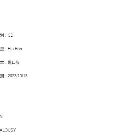
４．使用「
免運費
即時審查
結果請求
亞洲國家/
５．嚴禁
形，恩沛
北美國家/
動。
 : CD
歐洲國家/
 : Hip Hop
本 : 進口版
: 2023/10/13
AN
EALOUSY