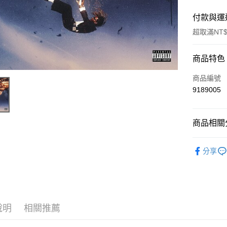
付款與運
超取滿NT$
付款方式
商品特色
信用卡一
商品編號
9189005
超商取貨
LINE Pay
商品相關分
街口支付
西洋
流
分享
悠遊付
AFTEE先
相關說明
【關於「A
ATM付款
AFTEE
說明
相關推薦
便利好安
１．簡單