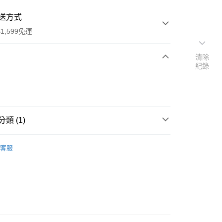
送方式
1,599免運
清除
紀錄
次付款
付款
類 (1)
行
客服
享後付
FTEE先享後付」】
先享後付是「在收到商品之後才付款」的支付方式。 讓您購物簡單
心！
：不需註冊會員、不需綁卡、不需儲值。