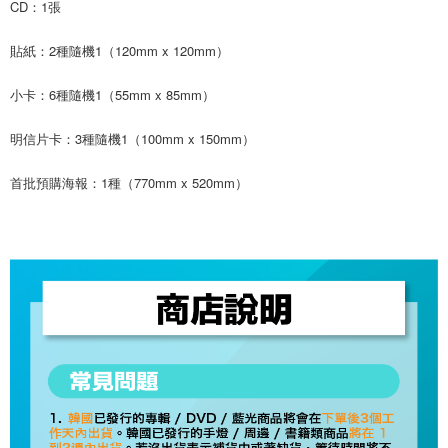
CD：1張
※ 請注意：結帳手續完成當下不需立刻繳費，但若您需要取消訂單，請聯絡
每筆NT$60，滿NT$1,599(含以上)免運費
購買商品的店家。未經商家同意取消之訂單仍視為有效，需透過AFTEE先享
後付繳納相關費用。
貼紙：2種隨機1（120mm x 120mm）
付款後7-11取貨
※ 交易是否成功請以「AFTEE先享後付 」之結帳頁面顯示為準，若有關於
是否繳費成功／繳費後需取消欲退款等相關疑問，請聯繫「AFTEE先享後付
每筆NT$60，滿NT$1,599(含以上)免運費
小卡：6種隨機1（55mm x 85mm）
客戶支援中心」
https://netprotections.freshdesk.com/support/home
新竹貨運
【注意事項】
明信片卡：3種隨機1（100mm x 150mm）
１．透過由恩沛科技股份有限公司提供之「AFTEE先享後付」服務完成之交
每筆NT$90
易，需依本服務之必要範圍內提供個人資料，並將交易相關給付款項請求債
首批預購海報：1種（770mm x 520mm）
權轉讓予恩沛科技股份有限公司。
宅配 (離島)
２．關於個人資料處理事宜，請瀏覽以下網址：
每筆NT$200
https://aftee.tw/terms/#terms3
３．未成年的使用者請事先徵得法定代理人或監護人之同意方可使用
付款後門市自取
「AFTEE先享後付」，若未經同意申辦者引起之損失，本公司不負相關責
任。
免運費
４．使用「AFTEE先享後付」時，將依據個別帳號之用戶狀況，依本公司即
時審查核予不同之上限額度；若仍有額度不足之情形，本公司將視審查結果
請求用戶進行身份認證。
５．嚴禁一人註冊多個帳號或使用他人資訊註冊。若發現惡意使用之情形，
恩沛科技股份有限公司將有權停止該用戶之使用額度並採取法律行動。