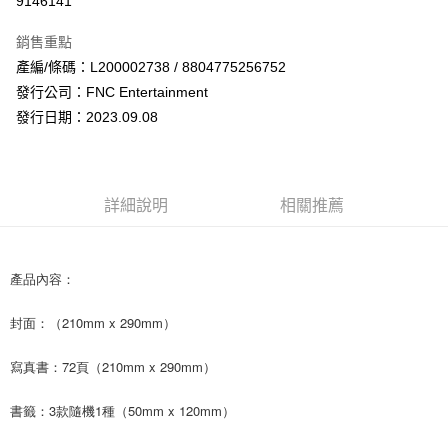
9146141
LINE Pay
銷售重點
Apple Pay
產編/條碼：L200002738 / 8804775256752
發行公司：FNC Entertainment
街口支付
發行日期：2023.09.08
悠遊付
AFTEE先享後付
相關說明
詳細說明
相關推薦
【關於「AFTEE先享後付」】
ATM付款
AFTEE先享後付是「在收到商品之後才付款」的支付方式。 讓您購物簡單
便利好安心！
１．簡單：不需註冊會員、不需綁卡、不需儲值。
產品內容：
運送方式
２．便利：只要手機號碼，簡訊認證，即可結帳。
３．安心：先確認商品／服務後，再付款。
全家取貨付款
封面：（210mm x 290mm）
每筆NT$60，滿NT$1,599(含以上)免運費
【「AFTEE先享後付」結帳流程】
寫真書：72頁（210mm x 290mm）
１．於結帳方式選擇「AFTEE先享後付」後，將跳轉至「AFTEE先享後付」
付款後全家取貨
結帳頁面，進行簡訊認證並確認金額後，即可完成結帳。
２．訂單成立數日內，您將收到繳費通知簡訊。
每筆NT$60，滿NT$1,599(含以上)免運費
書籤：3款隨機1種（50mm x 120mm）
３．收到繳費通知簡訊後14天內，點擊此簡訊中的連結，可透過四大超商／
ATM／網路銀行／等多元方式進行付款，方視為交易完成。
7-11取貨付款