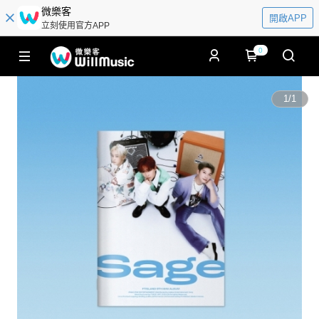
微樂客
開啟APP
立刻使用官方APP
0
1
/
1