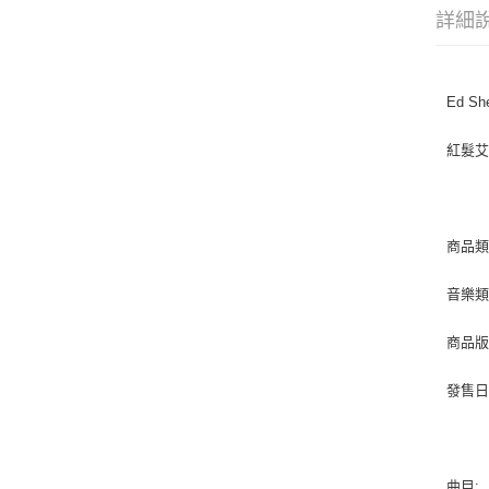
詳細
Ed She
紅髮
商品類
音樂類型
商品版
發售日期 
曲目: