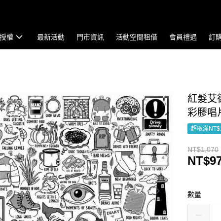
授權
最新活動
門市資訊
活動空間租借
會員禮遇
訂
紅髮艾德 E
彩膠唱
超取滿NT$
NT$1,070
NT$9
數量