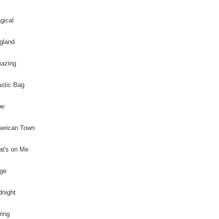
每筆NT$2
３．未成
「AFTE
付款後門
gical
任。
４．使用「
免運費
即時審查
gland
結果請求
亞洲國家/
５．嚴禁
mazing
形，恩沛
北美國家/
動。
astic Bag
歐洲國家/
ue
erican Town
at's on Me
age
dnight
ring