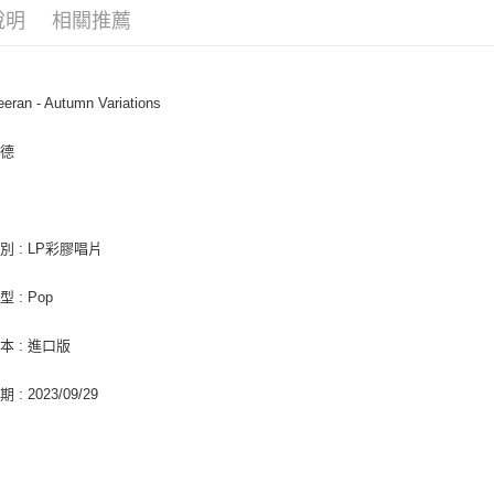
ATM付款
AFTEE
說明
相關推薦
便利好安
１．簡單
２．便利
運送方式
３．安心
eran - Autumn Variations
全家取貨
【「AFT
每筆NT$6
１．於結帳
艾德
付」結帳
付款後全
２．訂單
３．收到繳
每筆NT$6
／ATM／
※ 請注意
別 : LP彩膠唱片
7-11取貨
絡購買商品
先享後付
每筆NT$6
 : Pop
※ 交易是
是否繳費成
付款後7-1
付客戶支
本 : 進口版
每筆NT$6
【注意事
: 2023/09/29
新竹貨運
１．透過由
交易，需
每筆NT$9
求債權轉
２．關於
宅配 (離島
https://aft