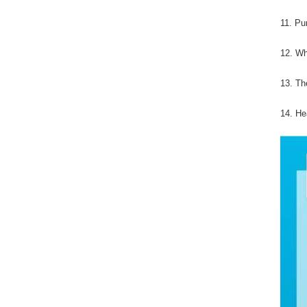
11. Pu
12. Wh
13. Th
14. He