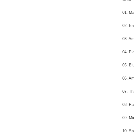
01. Ma
02. En
03. A
04. Pl
05. Bl
06. Am
07. Th
08. P
09. Mi
10. Sp