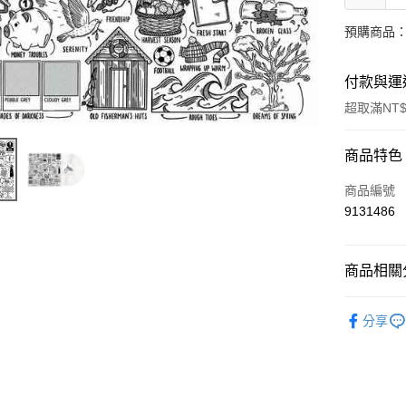
預購商品：
付款與運
超取滿NT$
付款方式
商品特色
信用卡一
商品編號
9131486
超商取貨
LINE Pay
商品相關分
街口支付
西洋
流
分享
悠遊付
AFTEE先
相關說明
【關於「A