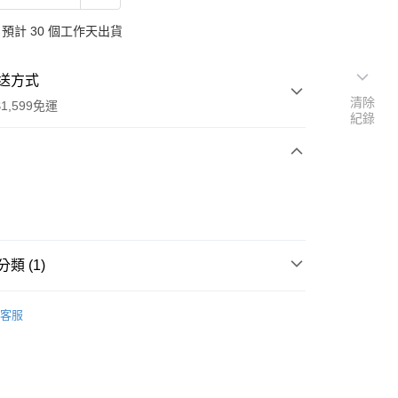
預計 30 個工作天出貨
送方式
清除
1,599免運
紀錄
次付款
付款
類 (1)
行
客服
享後付
FTEE先享後付」】