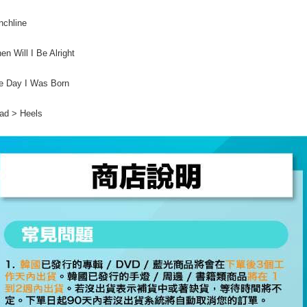
nchline
en Will I Be Alright
e Day I Was Born
ad > Heels