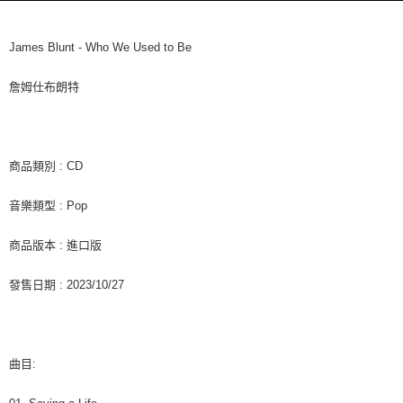
每筆NT$60，滿NT$1,599(含以上)免運費
購買商品的店家。未經商家同意取消之訂單仍視為有效，需透過AFTEE先享
後付繳納相關費用。
付款後7-11取貨
※ 交易是否成功請以「AFTEE先享後付 」之結帳頁面顯示為準，若有關於
James Blunt - Who We Used to Be
是否繳費成功／繳費後需取消欲退款等相關疑問，請聯繫「AFTEE先享後付
每筆NT$60，滿NT$1,599(含以上)免運費
客戶支援中心」
https://netprotections.freshdesk.com/support/home
詹姆仕布朗特
新竹貨運
【注意事項】
１．透過由恩沛科技股份有限公司提供之「AFTEE先享後付」服務完成之交
每筆NT$90
易，需依本服務之必要範圍內提供個人資料，並將交易相關給付款項請求債
權轉讓予恩沛科技股份有限公司。
宅配 (離島)
商品類別 : CD
２．關於個人資料處理事宜，請瀏覽以下網址：
每筆NT$200
https://aftee.tw/terms/#terms3
音樂類型 : Pop
３．未成年的使用者請事先徵得法定代理人或監護人之同意方可使用
付款後門市自取
「AFTEE先享後付」，若未經同意申辦者引起之損失，本公司不負相關責
任。
免運費
商品版本 : 進口版
４．使用「AFTEE先享後付」時，將依據個別帳號之用戶狀況，依本公司即
時審查核予不同之上限額度；若仍有額度不足之情形，本公司將視審查結果
亞洲國家/地區配送
查看運費
發售日期 : 2023/10/27
請求用戶進行身份認證。
５．嚴禁一人註冊多個帳號或使用他人資訊註冊。若發現惡意使用之情形，
北美國家/地區配送
查看運費
恩沛科技股份有限公司將有權停止該用戶之使用額度並採取法律行動。
歐洲國家/地區配送
查看運費
曲目: