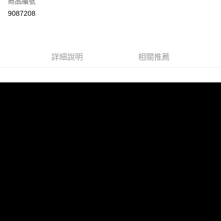
商品編號
超商取貨付款
9087208
LINE Pay
街口支付
詳細說明
相關推薦
悠遊付
AFTEE先享後付
相關說明
【關於「AFTEE先享後付」】
ATM付款
AFTEE先享後付是「在收到商品之後才付款」的支付方式。 讓您購物簡單
便利好安心！
１．簡單：不需註冊會員、不需綁卡、不需儲值。
運送方式
２．便利：只要手機號碼，簡訊認證，即可結帳。
３．安心：先確認商品／服務後，再付款。
全家取貨付款
每筆NT$60，滿NT$1,599(含以上)免運費
【「AFTEE先享後付」結帳流程】
１．於結帳方式選擇「AFTEE先享後付」後，將跳轉至「AFTEE先享後付」
付款後全家取貨
結帳頁面，進行簡訊認證並確認金額後，即可完成結帳。
２．訂單成立數日內，您將收到繳費通知簡訊。
每筆NT$60，滿NT$1,599(含以上)免運費
３．收到繳費通知簡訊後14天內，點擊此簡訊中的連結，可透過四大超商／
ATM／網路銀行／等多元方式進行付款，方視為交易完成。
7-11取貨付款
※ 請注意：結帳手續完成當下不需立刻繳費，但若您需要取消訂單，請聯絡