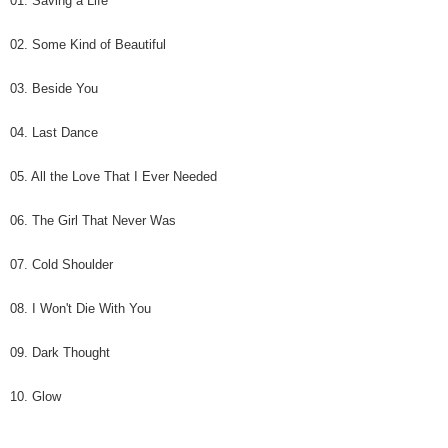
01. Saving a Life
02. Some Kind of Beautiful
03. Beside You
04. Last Dance
05. All the Love That I Ever Needed
06. The Girl That Never Was
07. Cold Shoulder
08. I Won't Die With You
09. Dark Thought
10. Glow