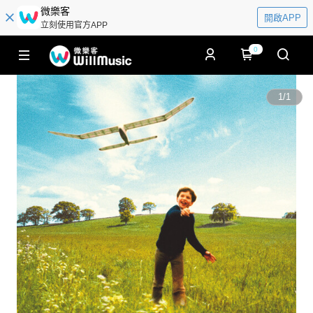
微樂客
開啟APP
立刻使用官方APP
0
1
/
1