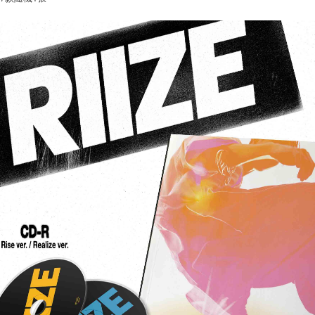
【注意事
新竹貨運
１．透過由
交易，需
每筆NT$9
求債權轉
２．關於
宅配 (離島
https://aft
每筆NT$2
３．未成
「AFTE
付款後門
任。
４．使用「
免運費
即時審查
結果請求
５．嚴禁
形，恩沛
動。