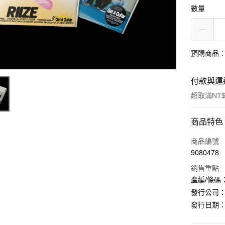
數量
預購商品：預
付款與運
超取滿NT$
付款方式
商品特色
信用卡一
商品編號
9080478
超商取貨
銷售重點
LINE Pay
產編/條碼：L7
發行公司：SM 
Apple Pay
發行日期：20
街口支付