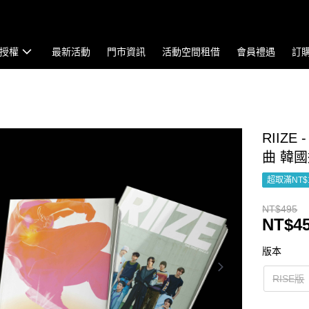
授權
最新活動
門市資訊
活動空間租借
會員禮遇
訂
RIIZE 
曲 韓
超取滿NT$
NT$495
NT$4
版本
RISE版