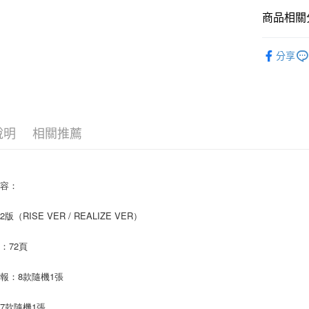
悠遊付
商品相關分
AFTEE先
韓國 男歌手
相關說明
分享
【關於「A
ATM付款
AFTEE
便利好安
１．簡單
２．便利
運送方式
３．安心
說明
相關推薦
全家取貨
【「AFT
每筆NT$6
１．於結帳
付」結帳
內容：
付款後全
２．訂單
３．收到繳
每筆NT$6
版（RISE VER / REALIZE VER）
／ATM／
※ 請注意
7-11取貨
絡購買商品
：72頁
先享後付
每筆NT$6
※ 交易是
報：8款隨機1張
是否繳費成
付款後7-1
付客戶支
每筆NT$6
7款隨機1張