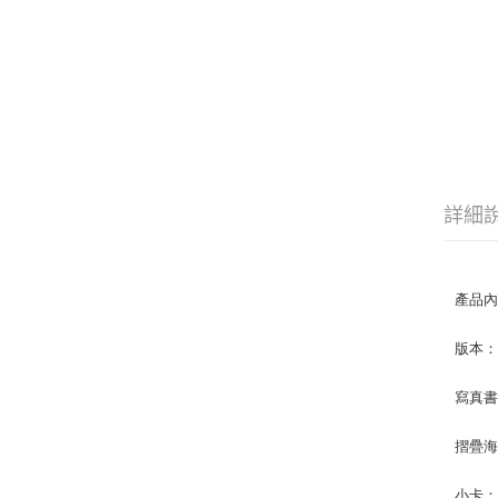
詳細
產品
版本：2
寫真書
摺疊海
小卡：