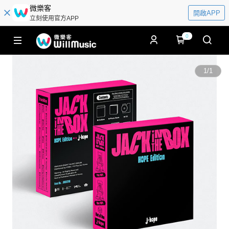
微樂客
開啟APP
立刻使用官方APP
0
1
/
1