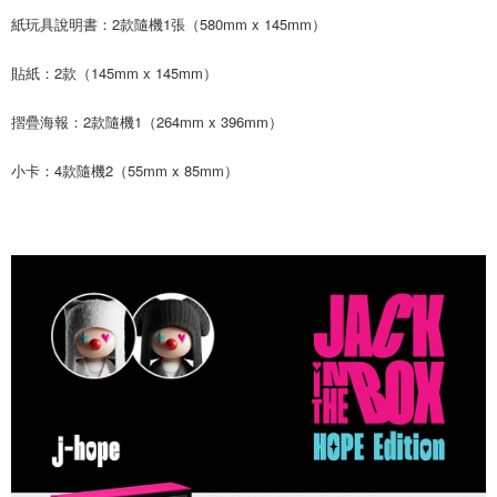
後付繳納相關費用。
紙玩具說明書：2款隨機1張（580mm x 145mm）
付款後7-11取貨
※ 交易是否成功請以「AFTEE先享後付 」之結帳頁面顯示為準，若有關於
是否繳費成功／繳費後需取消欲退款等相關疑問，請聯繫「AFTEE先享後付
每筆NT$60，滿NT$1,599(含以上)免運費
貼紙：2款（145mm x 145mm）
客戶支援中心」
https://netprotections.freshdesk.com/support/home
新竹貨運
【注意事項】
摺疊海報：2款隨機1（264mm x 396mm）
１．透過由恩沛科技股份有限公司提供之「AFTEE先享後付」服務完成之交
每筆NT$90
易，需依本服務之必要範圍內提供個人資料，並將交易相關給付款項請求債
小卡：4款隨機2（55mm x 85mm）
權轉讓予恩沛科技股份有限公司。
宅配 (離島)
２．關於個人資料處理事宜，請瀏覽以下網址：
每筆NT$200
https://aftee.tw/terms/#terms3
３．未成年的使用者請事先徵得法定代理人或監護人之同意方可使用
付款後門市自取
「AFTEE先享後付」，若未經同意申辦者引起之損失，本公司不負相關責
任。
免運費
４．使用「AFTEE先享後付」時，將依據個別帳號之用戶狀況，依本公司即
時審查核予不同之上限額度；若仍有額度不足之情形，本公司將視審查結果
請求用戶進行身份認證。
５．嚴禁一人註冊多個帳號或使用他人資訊註冊。若發現惡意使用之情形，
恩沛科技股份有限公司將有權停止該用戶之使用額度並採取法律行動。