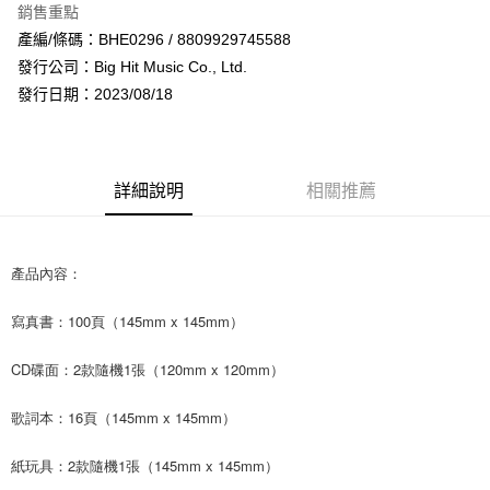
銷售重點
Apple Pay
產編/條碼：BHE0296 / 8809929745588
發行公司：Big Hit Music Co., Ltd.
街口支付
發行日期：2023/08/18
悠遊付
AFTEE先享後付
相關說明
詳細說明
相關推薦
【關於「AFTEE先享後付」】
ATM付款
AFTEE先享後付是「在收到商品之後才付款」的支付方式。 讓您購物簡單
便利好安心！
１．簡單：不需註冊會員、不需綁卡、不需儲值。
產品內容：
運送方式
２．便利：只要手機號碼，簡訊認證，即可結帳。
３．安心：先確認商品／服務後，再付款。
全家取貨付款
寫真書：100頁（145mm x 145mm）
每筆NT$60，滿NT$1,599(含以上)免運費
【「AFTEE先享後付」結帳流程】
１．於結帳方式選擇「AFTEE先享後付」後，將跳轉至「AFTEE先享後付」
CD碟面：2款隨機1張（120mm x 120mm）
付款後全家取貨
結帳頁面，進行簡訊認證並確認金額後，即可完成結帳。
２．訂單成立數日內，您將收到繳費通知簡訊。
每筆NT$60，滿NT$1,599(含以上)免運費
歌詞本：16頁（145mm x 145mm）
３．收到繳費通知簡訊後14天內，點擊此簡訊中的連結，可透過四大超商／
ATM／網路銀行／等多元方式進行付款，方視為交易完成。
7-11取貨付款
紙玩具：2款隨機1張（145mm x 145mm）
※ 請注意：結帳手續完成當下不需立刻繳費，但若您需要取消訂單，請聯絡
每筆NT$60，滿NT$1,599(含以上)免運費
購買商品的店家。未經商家同意取消之訂單仍視為有效，需透過AFTEE先享