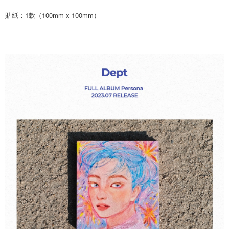
每筆NT$60，滿NT$1,599(含以上)免運費
購買商品的店家。未經商家同意取消之訂單仍視為有效，需透過AFTEE先享
後付繳納相關費用。
貼紙：1款（100mm x 100mm）
付款後7-11取貨
※ 交易是否成功請以「AFTEE先享後付 」之結帳頁面顯示為準，若有關於
是否繳費成功／繳費後需取消欲退款等相關疑問，請聯繫「AFTEE先享後付
每筆NT$60，滿NT$1,599(含以上)免運費
客戶支援中心」
https://netprotections.freshdesk.com/support/home
新竹貨運
【注意事項】
１．透過由恩沛科技股份有限公司提供之「AFTEE先享後付」服務完成之交
每筆NT$90
易，需依本服務之必要範圍內提供個人資料，並將交易相關給付款項請求債
權轉讓予恩沛科技股份有限公司。
宅配 (離島)
２．關於個人資料處理事宜，請瀏覽以下網址：
每筆NT$200
https://aftee.tw/terms/#terms3
３．未成年的使用者請事先徵得法定代理人或監護人之同意方可使用
付款後門市自取
「AFTEE先享後付」，若未經同意申辦者引起之損失，本公司不負相關責
任。
免運費
４．使用「AFTEE先享後付」時，將依據個別帳號之用戶狀況，依本公司即
時審查核予不同之上限額度；若仍有額度不足之情形，本公司將視審查結果
請求用戶進行身份認證。
５．嚴禁一人註冊多個帳號或使用他人資訊註冊。若發現惡意使用之情形，
恩沛科技股份有限公司將有權停止該用戶之使用額度並採取法律行動。