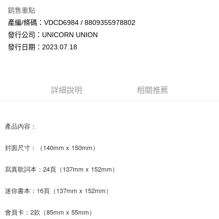
LINE Pay
銷售重點
Apple Pay
產編/條碼：VDCD6984 / 8809355978802
發行公司：UNICORN UNION
街口支付
發行日期：2023.07.18
悠遊付
AFTEE先享後付
相關說明
詳細說明
相關推薦
【關於「AFTEE先享後付」】
ATM付款
AFTEE先享後付是「在收到商品之後才付款」的支付方式。 讓您購物簡單
便利好安心！
１．簡單：不需註冊會員、不需綁卡、不需儲值。
產品內容：
運送方式
２．便利：只要手機號碼，簡訊認證，即可結帳。
３．安心：先確認商品／服務後，再付款。
全家取貨付款
封面尺寸：（140mm x 150mm）
每筆NT$60，滿NT$1,599(含以上)免運費
【「AFTEE先享後付」結帳流程】
寫真歌詞本：24頁（137mm x 152mm）
１．於結帳方式選擇「AFTEE先享後付」後，將跳轉至「AFTEE先享後付」
付款後全家取貨
結帳頁面，進行簡訊認證並確認金額後，即可完成結帳。
２．訂單成立數日內，您將收到繳費通知簡訊。
每筆NT$60，滿NT$1,599(含以上)免運費
迷你書本：16頁（137mm x 152mm）
３．收到繳費通知簡訊後14天內，點擊此簡訊中的連結，可透過四大超商／
ATM／網路銀行／等多元方式進行付款，方視為交易完成。
7-11取貨付款
會員卡：2款（85mm x 55mm）
※ 請注意：結帳手續完成當下不需立刻繳費，但若您需要取消訂單，請聯絡