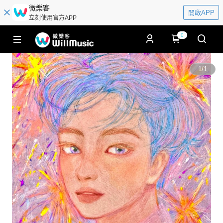
微樂客
開啟APP
立刻使用官方APP
0
1
/
1