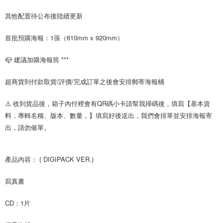
※ 請注意：結帳手續完成當下不需立刻繳費，但若您需要取消訂單，請聯絡
每筆NT$60，滿NT$1,599(含以上)免運費
購買商品的店家。未經商家同意取消之訂單仍視為有效，需透過AFTEE先享
其他配置待公布後陸續更新
後付繳納相關費用。
付款後7-11取貨
※ 交易是否成功請以「AFTEE先享後付 」之結帳頁面顯示為準，若有關於
首批預購海報：1張（610mm x 920mm）
是否繳費成功／繳費後需取消欲退款等相關疑問，請聯繫「AFTEE先享後付
每筆NT$60，滿NT$1,599(含以上)免運費
客戶支援中心」
https://netprotections.freshdesk.com/support/home
📪 建議加購海報筒 ***
新竹貨運
【注意事項】
１．透過由恩沛科技股份有限公司提供之「AFTEE先享後付」服務完成之交
每筆NT$90
超商貨到付款取貨/評價/完成訂單之後會安排郵寄海報桶
易，需依本服務之必要範圍內提供個人資料，並將交易相關給付款項請求債
權轉讓予恩沛科技股份有限公司。
宅配 (離島)
２．關於個人資料處理事宜，請瀏覽以下網址：
⚠️ 收到貨品後，箱子內付裡會有QR碼小卡請幫我掃碼後，填寫【基本資
每筆NT$200
https://aftee.tw/terms/#terms3
料，專輯名稱、版本、數量，】填寫好後送出，我們會排單並安排海報寄
３．未成年的使用者請事先徵得法定代理人或監護人之同意方可使用
付款後門市自取
出，請勿催單。
「AFTEE先享後付」，若未經同意申辦者引起之損失，本公司不負相關責
任。
免運費
４．使用「AFTEE先享後付」時，將依據個別帳號之用戶狀況，依本公司即
時審查核予不同之上限額度；若仍有額度不足之情形，本公司將視審查結果
產品內容： ( DIGIPACK VER.)
請求用戶進行身份認證。
５．嚴禁一人註冊多個帳號或使用他人資訊註冊。若發現惡意使用之情形，
寫真書
恩沛科技股份有限公司將有權停止該用戶之使用額度並採取法律行動。
CD：1片