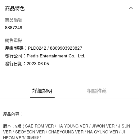
付款方式
商品特色
信用卡一次付款
商品編號
超商取貨付款
8887249
LINE Pay
銷售重點
Apple Pay
產編/條碼：PLD0242 / 8809903923827
發行公司：Pledis Entertainment Co., Ltd.
街口支付
發行日期：2023.06.05
悠遊付
AFTEE先享後付
相關說明
詳細說明
相關推薦
【關於「AFTEE先享後付」】
ATM付款
AFTEE先享後付是「在收到商品之後才付款」的支付方式。 讓您購物簡單
便利好安心！
１．簡單：不需註冊會員、不需綁卡、不需儲值。
產品內容：
運送方式
２．便利：只要手機號碼，簡訊認證，即可結帳。
３．安心：先確認商品／服務後，再付款。
版本：9版 ( SAE ROM VER / HA YOUNG VER / JIWON VER / JISUN
全家取貨付款
VER / SEOYEON VER / CHAEYOUNG VER / NA GYUNG VER / JI
每筆NT$60，滿NT$1,599(含以上)免運費
【「AFTEE先享後付」結帳流程】
HEON VER/ 團體版 )