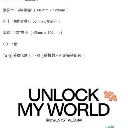
１．於結帳方式選擇「AFTEE先享後付」後，將跳轉至「AFTEE先享後付」
付款後全家取貨
結帳頁面，進行簡訊認證並確認金額後，即可完成結帳。
歌詞本：9款隨機1 ( 140mm x 120mm )
２．訂單成立數日內，您將收到繳費通知簡訊。
每筆NT$60，滿NT$1,599(含以上)免運費
３．收到繳費通知簡訊後14天內，點擊此簡訊中的連結，可透過四大超商／
小卡：8款隨機1 ( 55mm x 85mm )
ATM／網路銀行／等多元方式進行付款，方視為交易完成。
7-11取貨付款
※ 請注意：結帳手續完成當下不需立刻繳費，但若您需要取消訂單，請聯絡
書籤：1款/雙面
( 40mm x 140mm )
每筆NT$60，滿NT$1,599(含以上)免運費
購買商品的店家。未經商家同意取消之訂單仍視為有效，需透過AFTEE先享
後付繳納相關費用。
付款後7-11取貨
※ 交易是否成功請以「AFTEE先享後付 」之結帳頁面顯示為準，若有關於
CD：1張
是否繳費成功／繳費後需取消欲退款等相關疑問，請聯繫「AFTEE先享後付
每筆NT$60，滿NT$1,599(含以上)免運費
客戶支援中心」
https://netprotections.freshdesk.com/support/home
TAKE
1
(
)
活動代碼卡：
張
隨機封入不是每張都有
新竹貨運
【注意事項】
１．透過由恩沛科技股份有限公司提供之「AFTEE先享後付」服務完成之交
每筆NT$90
易，需依本服務之必要範圍內提供個人資料，並將交易相關給付款項請求債
權轉讓予恩沛科技股份有限公司。
宅配 (離島)
２．關於個人資料處理事宜，請瀏覽以下網址：
每筆NT$200
https://aftee.tw/terms/#terms3
３．未成年的使用者請事先徵得法定代理人或監護人之同意方可使用
付款後門市自取
「AFTEE先享後付」，若未經同意申辦者引起之損失，本公司不負相關責
任。
免運費
４．使用「AFTEE先享後付」時，將依據個別帳號之用戶狀況，依本公司即
時審查核予不同之上限額度；若仍有額度不足之情形，本公司將視審查結果
請求用戶進行身份認證。
５．嚴禁一人註冊多個帳號或使用他人資訊註冊。若發現惡意使用之情形，