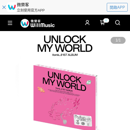
微樂客
開啟APP
立刻使用官方APP
0
1
/
1