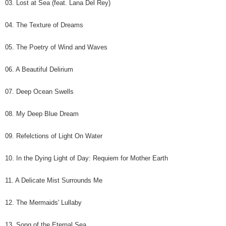
03. Lost at Sea (feat. Lana Del Rey)
04. The Texture of Dreams
05. The Poetry of Wind and Waves
06. A Beautiful Delirium
07. Deep Ocean Swells
08. My Deep Blue Dream
09. Refelctions of Light On Water
10. In the Dying Light of Day: Requiem for Mother Earth
11. A Delicate Mist Surrounds Me
12. The Mermaids' Lullaby
13. Song of the Eternal Sea