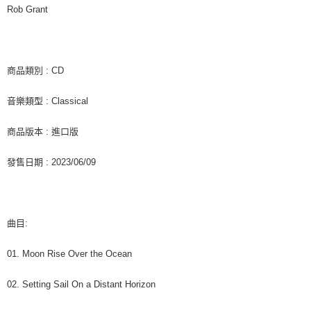
客戶支援中心」
https://netprotections.freshdesk.com/support/home
Rob Grant
新竹貨運
【注意事項】
１．透過由恩沛科技股份有限公司提供之「AFTEE先享後付」服務完成之交
每筆NT$90
易，需依本服務之必要範圍內提供個人資料，並將交易相關給付款項請求債
權轉讓予恩沛科技股份有限公司。
宅配 (離島)
商品類別 : CD
２．關於個人資料處理事宜，請瀏覽以下網址：
每筆NT$200
https://aftee.tw/terms/#terms3
音樂類型 : Classical
３．未成年的使用者請事先徵得法定代理人或監護人之同意方可使用
付款後門市自取
「AFTEE先享後付」，若未經同意申辦者引起之損失，本公司不負相關責
任。
免運費
商品版本 : 進口版
４．使用「AFTEE先享後付」時，將依據個別帳號之用戶狀況，依本公司即
時審查核予不同之上限額度；若仍有額度不足之情形，本公司將視審查結果
亞洲國家/地區配送
查看運費
發售日期 : 2023/06/09
請求用戶進行身份認證。
５．嚴禁一人註冊多個帳號或使用他人資訊註冊。若發現惡意使用之情形，
北美國家/地區配送
查看運費
恩沛科技股份有限公司將有權停止該用戶之使用額度並採取法律行動。
歐洲國家/地區配送
查看運費
曲目:
01. Moon Rise Over the Ocean
02. Setting Sail On a Distant Horizon