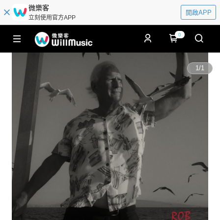
微樂客
開啟APP
立刻使用官方APP
0
1
/
1