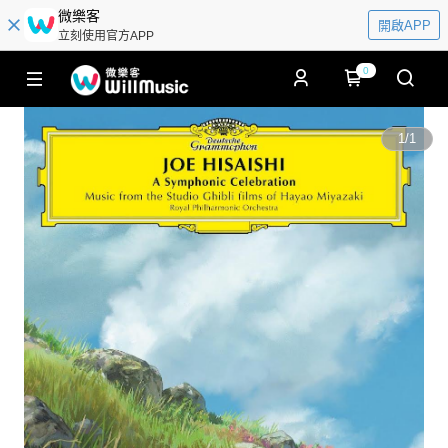
微樂客
開啟APP
立刻使用官方APP
0
1
/
1