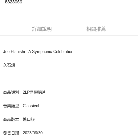
8828066
LINE Pay
街口支付
詳細說明
相關推薦
悠遊付
AFTEE先享後付
相關說明
Joe Hisaishi - A Symphonic Celebration
【關於「AFTEE先享後付」】
ATM付款
AFTEE先享後付是「在收到商品之後才付款」的支付方式。 讓您購物簡單
久石讓
便利好安心！
１．簡單：不需註冊會員、不需綁卡、不需儲值。
運送方式
２．便利：只要手機號碼，簡訊認證，即可結帳。
３．安心：先確認商品／服務後，再付款。
全家取貨付款
商品類別 : 2LP黑膠唱片
每筆NT$60，滿NT$1,599(含以上)免運費
【「AFTEE先享後付」結帳流程】
１．於結帳方式選擇「AFTEE先享後付」後，將跳轉至「AFTEE先享後付」
音樂類型 : Classical
付款後全家取貨
結帳頁面，進行簡訊認證並確認金額後，即可完成結帳。
２．訂單成立數日內，您將收到繳費通知簡訊。
每筆NT$60，滿NT$1,599(含以上)免運費
３．收到繳費通知簡訊後14天內，點擊此簡訊中的連結，可透過四大超商／
商品版本 : 進口版
ATM／網路銀行／等多元方式進行付款，方視為交易完成。
7-11取貨付款
※ 請注意：結帳手續完成當下不需立刻繳費，但若您需要取消訂單，請聯絡
發售日期 : 2023/06/30
每筆NT$60，滿NT$1,599(含以上)免運費
購買商品的店家。未經商家同意取消之訂單仍視為有效，需透過AFTEE先享