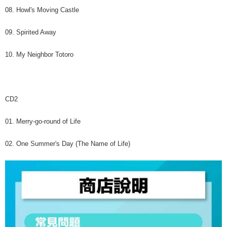
08. Howl's Moving Castle
09. Spirited Away
10. My Neighbor Totoro
CD2
01. Merry-go-round of Life
02. One Summer's Day (The Name of Life)