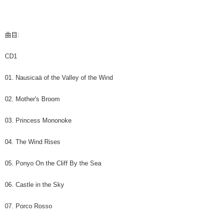
後付繳納相關費用。
付款後7-11取貨
※ 交易是否成功請以「AFTEE先享後付 」之結帳頁面顯示為準，若有關於
是否繳費成功／繳費後需取消欲退款等相關疑問，請聯繫「AFTEE先享後付
每筆NT$60，滿NT$1,599(含以上)免運費
客戶支援中心」
https://netprotections.freshdesk.com/support/home
曲目:
新竹貨運
【注意事項】
CD1
１．透過由恩沛科技股份有限公司提供之「AFTEE先享後付」服務完成之交
每筆NT$90
易，需依本服務之必要範圍內提供個人資料，並將交易相關給付款項請求債
權轉讓予恩沛科技股份有限公司。
宅配 (離島)
01. Nausicaä of the Valley of the Wind
２．關於個人資料處理事宜，請瀏覽以下網址：
每筆NT$200
https://aftee.tw/terms/#terms3
02. Mother's Broom
３．未成年的使用者請事先徵得法定代理人或監護人之同意方可使用
付款後門市自取
「AFTEE先享後付」，若未經同意申辦者引起之損失，本公司不負相關責
任。
03. Princess Mononoke
免運費
４．使用「AFTEE先享後付」時，將依據個別帳號之用戶狀況，依本公司即
時審查核予不同之上限額度；若仍有額度不足之情形，本公司將視審查結果
亞洲國家/地區配送
查看運費
04. The Wind Rises
請求用戶進行身份認證。
５．嚴禁一人註冊多個帳號或使用他人資訊註冊。若發現惡意使用之情形，
北美國家/地區配送
查看運費
恩沛科技股份有限公司將有權停止該用戶之使用額度並採取法律行動。
05. Ponyo On the Cliff By the Sea
歐洲國家/地區配送
查看運費
06. Castle in the Sky
07. Porco Rosso