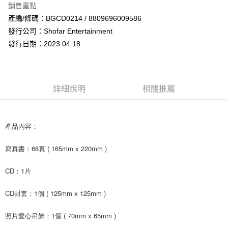
銷售重點
Apple Pay
產編/條碼：BGCD0214 / 8809696009586
發行公司：Shofar Entertainment
街口支付
發行日期：2023.04.18
悠遊付
AFTEE先享後付
相關說明
詳細說明
相關推薦
【關於「AFTEE先享後付」】
ATM付款
AFTEE先享後付是「在收到商品之後才付款」的支付方式。 讓您購物簡單
便利好安心！
１．簡單：不需註冊會員、不需綁卡、不需儲值。
產品內容：
運送方式
２．便利：只要手機號碼，簡訊認證，即可結帳。
３．安心：先確認商品／服務後，再付款。
全家取貨付款
寫真書：68頁 ( 165mm x 220mm )
每筆NT$60，滿NT$1,599(含以上)免運費
【「AFTEE先享後付」結帳流程】
CD：1片
１．於結帳方式選擇「AFTEE先享後付」後，將跳轉至「AFTEE先享後付」
付款後全家取貨
結帳頁面，進行簡訊認證並確認金額後，即可完成結帳。
２．訂單成立數日內，您將收到繳費通知簡訊。
每筆NT$60，滿NT$1,599(含以上)免運費
CD封套：1個 ( 125mm x 125mm )
３．收到繳費通知簡訊後14天內，點擊此簡訊中的連結，可透過四大超商／
ATM／網路銀行／等多元方式進行付款，方視為交易完成。
7-11取貨付款
照片愛心吊飾：1個 ( 70mm x 65mm )
※ 請注意：結帳手續完成當下不需立刻繳費，但若您需要取消訂單，請聯絡
每筆NT$60，滿NT$1,599(含以上)免運費
購買商品的店家。未經商家同意取消之訂單仍視為有效，需透過AFTEE先享