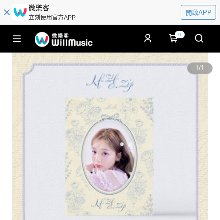
微樂客
開啟APP
立刻使用官方APP
0
1
/
1