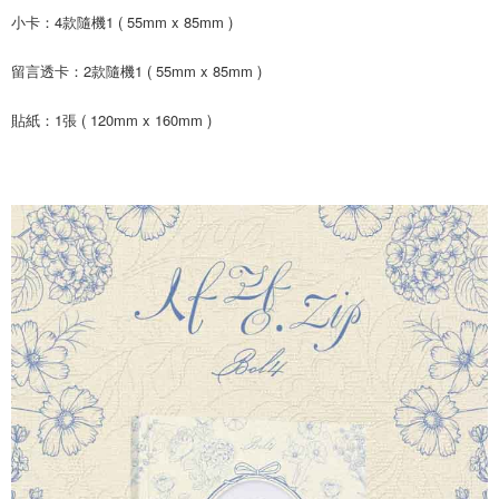
後付繳納相關費用。
小卡：4款隨機1 ( 55mm x 85mm )
付款後7-11取貨
※ 交易是否成功請以「AFTEE先享後付 」之結帳頁面顯示為準，若有關於
是否繳費成功／繳費後需取消欲退款等相關疑問，請聯繫「AFTEE先享後付
每筆NT$60，滿NT$1,599(含以上)免運費
留言透卡：2款隨機1 ( 55mm x 85mm )
客戶支援中心」
https://netprotections.freshdesk.com/support/home
新竹貨運
【注意事項】
貼紙：1張 ( 120mm x 160mm )
１．透過由恩沛科技股份有限公司提供之「AFTEE先享後付」服務完成之交
每筆NT$90
易，需依本服務之必要範圍內提供個人資料，並將交易相關給付款項請求債
權轉讓予恩沛科技股份有限公司。
宅配 (離島)
２．關於個人資料處理事宜，請瀏覽以下網址：
每筆NT$200
https://aftee.tw/terms/#terms3
３．未成年的使用者請事先徵得法定代理人或監護人之同意方可使用
付款後門市自取
「AFTEE先享後付」，若未經同意申辦者引起之損失，本公司不負相關責
任。
免運費
４．使用「AFTEE先享後付」時，將依據個別帳號之用戶狀況，依本公司即
時審查核予不同之上限額度；若仍有額度不足之情形，本公司將視審查結果
請求用戶進行身份認證。
５．嚴禁一人註冊多個帳號或使用他人資訊註冊。若發現惡意使用之情形，
恩沛科技股份有限公司將有權停止該用戶之使用額度並採取法律行動。