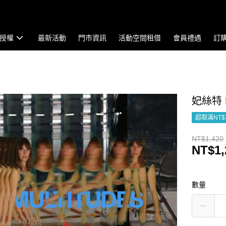
授權
最新活動
門市資訊
活動空間租借
會員禮遇
訂
妃絲特 Fe
超取滿NT$
NT$1,420
NT$1,
數量