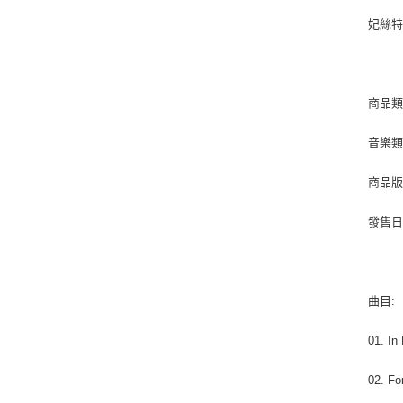
妃絲
商品類
音樂類型
商品版
發售日期 
曲目:
01. In
02. Fo