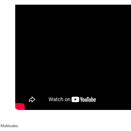
２．便利
運送方式
３．安心
全家取貨
【「AFT
每筆NT$6
１．於結帳
付」結帳
付款後全
２．訂單
３．收到繳
每筆NT$6
／ATM／
※ 請注意
7-11取貨
絡購買商品
先享後付
每筆NT$6
※ 交易是
是否繳費成
付款後7-1
付客戶支
每筆NT$6
【注意事
新竹貨運
１．透過由
交易，需
每筆NT$9
求債權轉
２．關於
宅配 (離島
https://aft
每筆NT$2
３．未成
「AFTE
- Multitudes
付款後門
任。