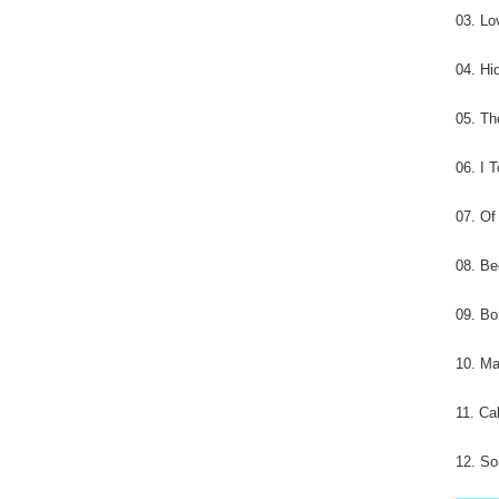
03. L
04. Hi
05. Th
06. I 
07. O
08. Be
09. Bo
10. Ma
11. Ca
12. So