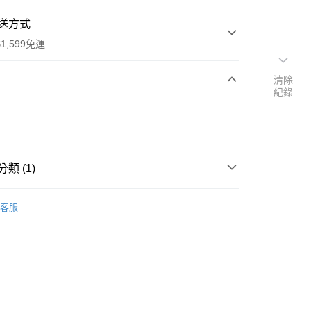
送方式
1,599免運
清除
紀錄
次付款
付款
類 (1)
行
客服
享後付
FTEE先享後付」】
先享後付是「在收到商品之後才付款」的支付方式。 讓您購物簡單
心！
：不需註冊會員、不需綁卡、不需儲值。