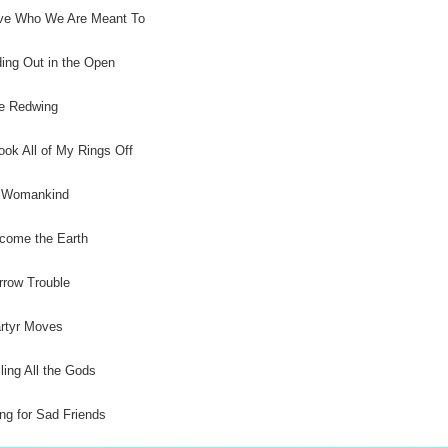
ove Who We Are Meant To
ding Out in the Open
e Redwing
Took All of My Rings Off
f Womankind
come the Earth
rrow Trouble
rtyr Moves
lling All the Gods
ng for Sad Friends