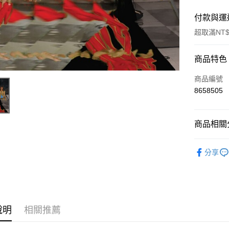
付款與運
超取滿NT$
付款方式
商品特色
信用卡一
商品編號
8658505
超商取貨
LINE Pay
商品相關分
街口支付
西洋
流
分享
悠遊付
AFTEE先
相關說明
【關於「A
ATM付款
AFTEE
說明
相關推薦
便利好安
１．簡單