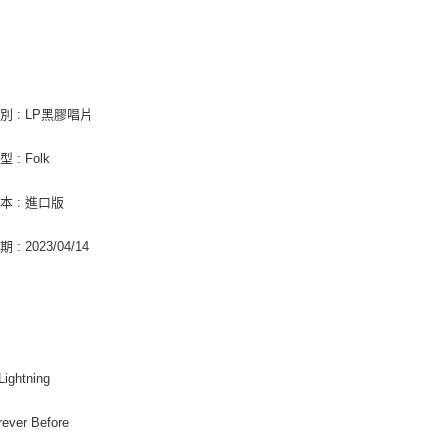
４．使用「
免運費
即時審查
特
結果請求
亞洲國家/
５．嚴禁
形，恩沛
北美國家/
動。
別 : LP黑膠唱片
歐洲國家/
 : Folk
本 : 進口版
: 2023/04/14
 Lightning
rever Before