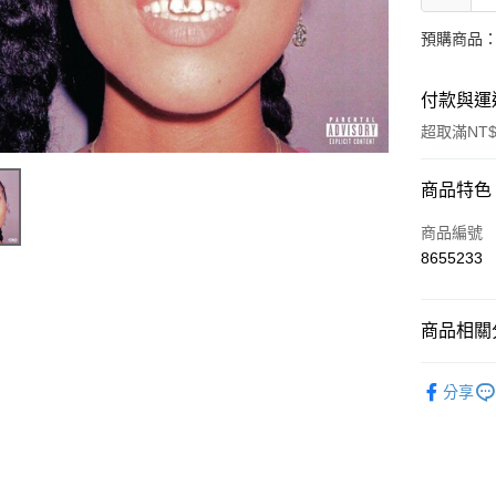
預購商品：
付款與運
超取滿NT$
付款方式
商品特色
信用卡一
商品編號
8655233
超商取貨
LINE Pay
商品相關分
街口支付
西洋
嘻
分享
悠遊付
西洋
流
AFTEE先
相關說明
【關於「A