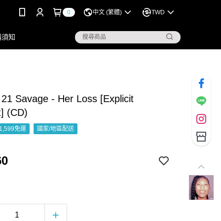
0
中文 (繁體)
TWD
購須知
 21 Savage - Her Loss [Explicit
] (CD)
1,599免運
國家/地區配送
60