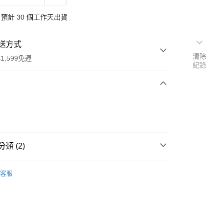
預計 30 個工作天出貨
送方式
清除
1,599免運
紀錄
次付款
付款
類 (2)
哈
客服
行
享後付
FTEE先享後付」】