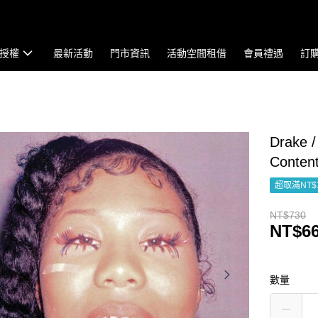
授權
最新活動
門市資訊
活動空間租借
會員禮遇
訂
Drake /
Content
超取滿NT$
NT$730
NT$6
數量