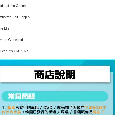
ddle of the Ocean
mbotron Shit Poppin
re M's
Am on Glenwood
Guess It's FNCK Me