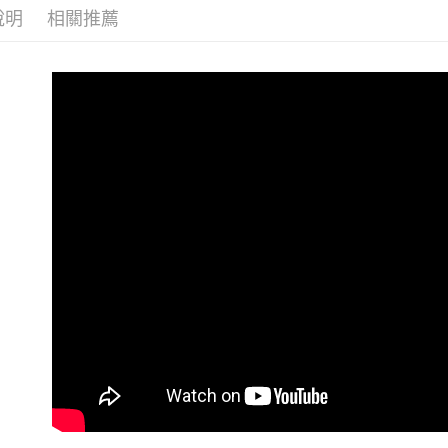
ATM付款
AFTEE
說明
相關推薦
便利好安
１．簡單
２．便利
運送方式
３．安心
全家取貨
【「AFT
每筆NT$6
１．於結帳
付」結帳
付款後全
２．訂單
３．收到繳
每筆NT$6
／ATM／
※ 請注意
7-11取貨
絡購買商品
先享後付
每筆NT$6
※ 交易是
是否繳費成
付款後7-1
付客戶支
每筆NT$6
【注意事
新竹貨運
１．透過由
交易，需
每筆NT$9
求債權轉
２．關於
宅配 (離島
https://aft