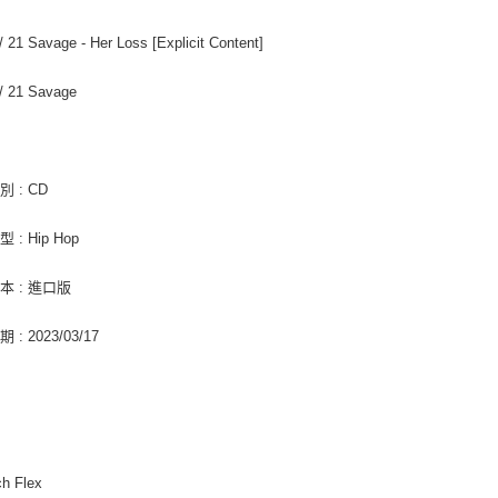
每筆NT$2
３．未成
「AFTE
/ 21 Savage - Her Loss [Explicit Content]
付款後門
任。
４．使用「
免運費
即時審查
/ 21 Savage
結果請求
亞洲國家/
５．嚴禁
形，恩沛
北美國家/
動。
 : CD
歐洲國家/
 : Hip Hop
本 : 進口版
: 2023/03/17
ch Flex