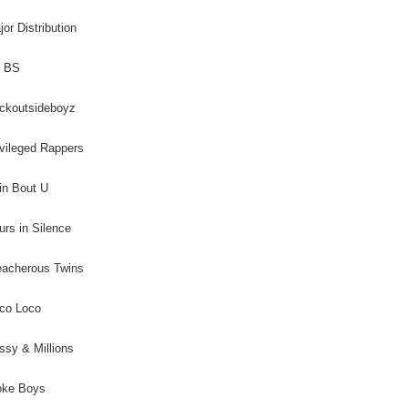
jor Distribution
n BS
ckoutsideboyz
ivileged Rappers
in Bout U
urs in Silence
eacherous Twins
rco Loco
ssy & Millions
oke Boys