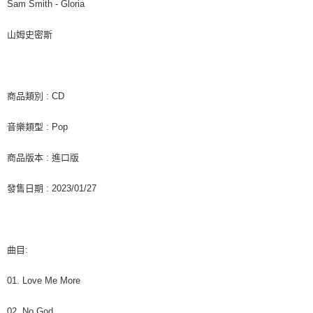
付款後7-11取貨
※ 交易是否成功請以「AFTEE先享後付 」之結帳頁面顯示為準，若有關於
Sam Smith - Gloria
是否繳費成功／繳費後需取消欲退款等相關疑問，請聯繫「AFTEE先享後付
每筆NT$60，滿NT$1,599(含以上)免運費
客戶支援中心」
https://netprotections.freshdesk.com/support/home
山姆史密斯
新竹貨運
【注意事項】
１．透過由恩沛科技股份有限公司提供之「AFTEE先享後付」服務完成之交
每筆NT$90
易，需依本服務之必要範圍內提供個人資料，並將交易相關給付款項請求債
權轉讓予恩沛科技股份有限公司。
宅配 (離島)
商品類別 : CD
２．關於個人資料處理事宜，請瀏覽以下網址：
每筆NT$200
https://aftee.tw/terms/#terms3
音樂類型 : Pop
３．未成年的使用者請事先徵得法定代理人或監護人之同意方可使用
付款後門市自取
「AFTEE先享後付」，若未經同意申辦者引起之損失，本公司不負相關責
任。
免運費
商品版本 : 進口版
４．使用「AFTEE先享後付」時，將依據個別帳號之用戶狀況，依本公司即
時審查核予不同之上限額度；若仍有額度不足之情形，本公司將視審查結果
亞洲國家/地區配送
查看運費
發售日期 : 2023/01/27
請求用戶進行身份認證。
５．嚴禁一人註冊多個帳號或使用他人資訊註冊。若發現惡意使用之情形，
北美國家/地區配送
查看運費
恩沛科技股份有限公司將有權停止該用戶之使用額度並採取法律行動。
歐洲國家/地區配送
查看運費
曲目:
01. Love Me More
02. No God