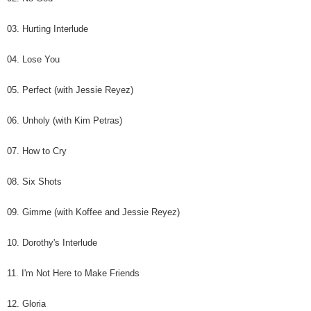
03. Hurting Interlude
04. Lose You
05. Perfect (with Jessie Reyez)
06. Unholy (with Kim Petras)
07. How to Cry
08. Six Shots
09. Gimme (with Koffee and Jessie Reyez)
10. Dorothy's Interlude
11. I'm Not Here to Make Friends
12. Gloria