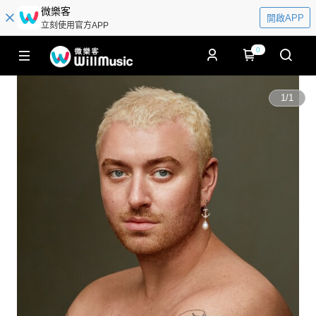
微樂客
開啟APP
立刻使用官方APP
0
1
/
1