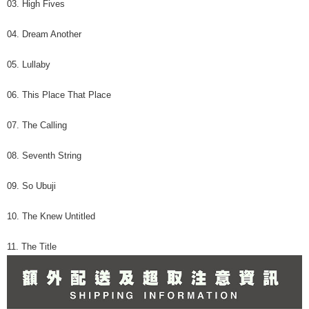
03. High Fives
04. Dream Another
05. Lullaby
06. This Place That Place
07. The Calling
08. Seventh String
09. So Ubuji
10. The Knew Untitled
11. The Title