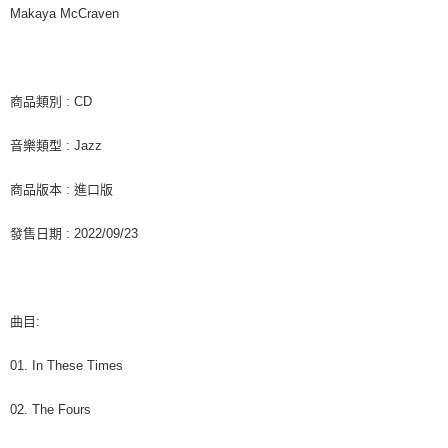
客戶支援中心」
https://netprotections.freshdesk.com/support/home
Makaya McCraven
新竹貨運
【注意事項】
１．透過由恩沛科技股份有限公司提供之「AFTEE先享後付」服務完成之交
每筆NT$90
易，需依本服務之必要範圍內提供個人資料，並將交易相關給付款項請求債
權轉讓予恩沛科技股份有限公司。
宅配 (離島)
商品類別 : CD
２．關於個人資料處理事宜，請瀏覽以下網址：
每筆NT$200
https://aftee.tw/terms/#terms3
音樂類型 : Jazz
３．未成年的使用者請事先徵得法定代理人或監護人之同意方可使用
付款後門市自取
「AFTEE先享後付」，若未經同意申辦者引起之損失，本公司不負相關責
任。
免運費
商品版本 : 進口版
４．使用「AFTEE先享後付」時，將依據個別帳號之用戶狀況，依本公司即
時審查核予不同之上限額度；若仍有額度不足之情形，本公司將視審查結果
亞洲國家/地區配送
查看運費
發售日期 : 2022/09/23
請求用戶進行身份認證。
５．嚴禁一人註冊多個帳號或使用他人資訊註冊。若發現惡意使用之情形，
北美國家/地區配送
查看運費
恩沛科技股份有限公司將有權停止該用戶之使用額度並採取法律行動。
歐洲國家/地區配送
查看運費
曲目:
01. In These Times
02. The Fours