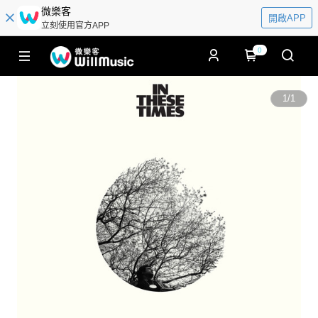
微樂客
開啟APP
立刻使用官方APP
0
1
/
1