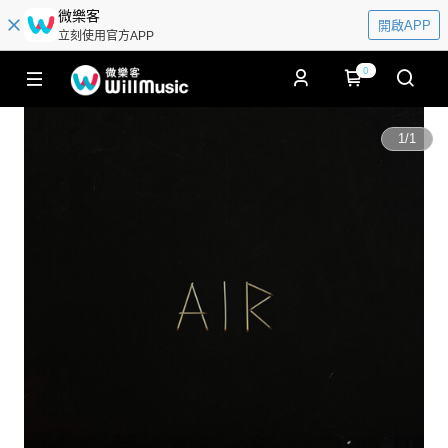
微樂客
開啟APP
立刻使用官方APP
0
1
/
1