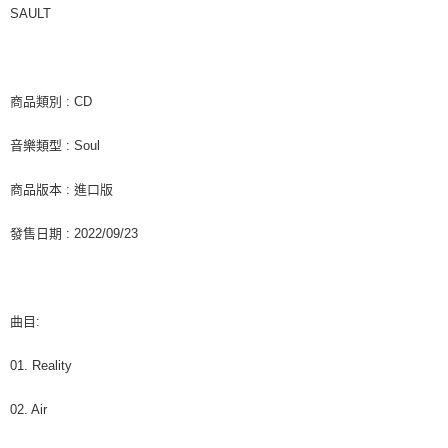
客戶支援中心」
https://netprotections.freshdesk.com/support/home
SAULT
新竹貨運
【注意事項】
１．透過由恩沛科技股份有限公司提供之「AFTEE先享後付」服務完成之交
每筆NT$90
易，需依本服務之必要範圍內提供個人資料，並將交易相關給付款項請求債
權轉讓予恩沛科技股份有限公司。
宅配 (離島)
商品類別 : CD
２．關於個人資料處理事宜，請瀏覽以下網址：
每筆NT$200
https://aftee.tw/terms/#terms3
音樂類型 : Soul
３．未成年的使用者請事先徵得法定代理人或監護人之同意方可使用
付款後門市自取
「AFTEE先享後付」，若未經同意申辦者引起之損失，本公司不負相關責
任。
免運費
商品版本 : 進口版
４．使用「AFTEE先享後付」時，將依據個別帳號之用戶狀況，依本公司即
時審查核予不同之上限額度；若仍有額度不足之情形，本公司將視審查結果
亞洲國家/地區配送
查看運費
發售日期 : 2022/09/23
請求用戶進行身份認證。
５．嚴禁一人註冊多個帳號或使用他人資訊註冊。若發現惡意使用之情形，
北美國家/地區配送
查看運費
恩沛科技股份有限公司將有權停止該用戶之使用額度並採取法律行動。
歐洲國家/地區配送
查看運費
曲目:
01. Reality
02. Air