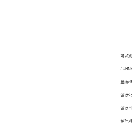
可以
JUNN
產編/條碼
發行公司
發行日期
預計到