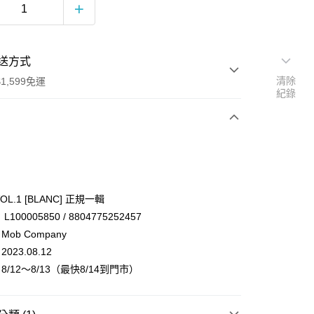
送方式
清除
1,599免運
紀錄
次付款
付款
VOL.1 [BLANC] 正規一輯
00005850 / 8804775252457
ob Company
23.08.12
/12～8/13（最快8/14到門市）
享後付