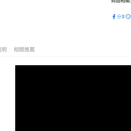
商品相關分
相關說明
【關於「A
ATM付款
韓國週邊
AFTEE
分享
便利好安
１．簡單
２．便利
運送方式
３．安心
全家取貨
【「AFT
每筆NT$6
１．於結帳
說明
相關推薦
付」結帳
付款後全
２．訂單
３．收到繳
每筆NT$6
／ATM／
※ 請注意
7-11取貨
絡購買商品
先享後付
每筆NT$6
※ 交易是
是否繳費成
付款後7-1
付客戶支
每筆NT$6
【注意事
新竹貨運
１．透過由
交易，需
每筆NT$9
求債權轉