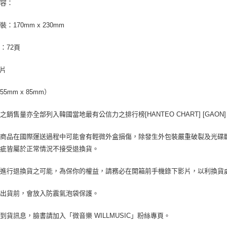
內容：
：170mm x 230mm
：72頁
1片
5mm x 85mm）
之銷售量亦全部列入韓國當地最有公信力之排行榜[HANTEO CHART] [GAON]
口商品在國際運送過程中可能會有輕微外盒損傷，除發生外包裝嚴重破裂及光碟
瑕疵皆屬於正常情況不接受退換貨。
有進行退換貨之可能，為保你的權益，請務必在開箱前手機錄下影片，以利換貨
輯出貨前，會放入防震氣泡袋保護。
到貨訊息，臉書請加入「微音樂 WILLMUSIC」粉絲專頁。