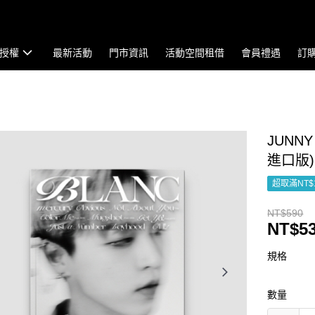
授權
最新活動
門市資訊
活動空間租借
會員禮遇
訂
JUNNY
進口版)
超取滿NT$
NT$590
NT$5
規格
數量