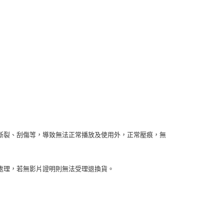
斷裂、刮傷等，導致無法正常播放及使用外，正常壓痕，無
處理，若無影片證明則無法受理退換貨。