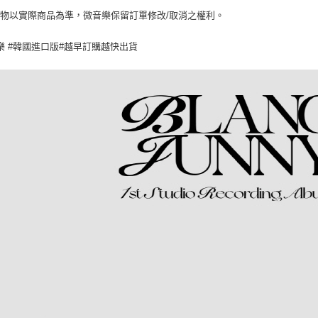
物以實際商品為準，微音樂保留訂單修改/取消之權利。
樂 #韓國進口版#越早訂購越快出貨