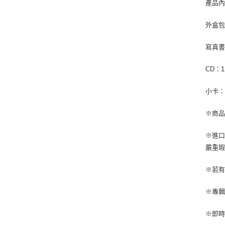
產品
外盒包裝
寫真書
CD：
小卡：5
※商品
※進
嚴重
※若
※專
※即時