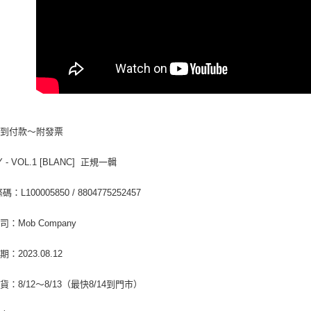
２．關於
宅配 (離島
https://aft
每筆NT$2
３．未成
「AFTE
付款後門
任。
４．使用「
免運費
即時審查
結果請求
亞洲國家/
５．嚴禁
形，恩沛
北美國家/
動。
貨到付款～附發票
歐洲國家/
Y - VOL.1 [BLANC] 正規一輯
：L100005850 / 8804775252457
：Mob Company
：2023.08.12
貨：8/12～8/13（最快8/14到門市）