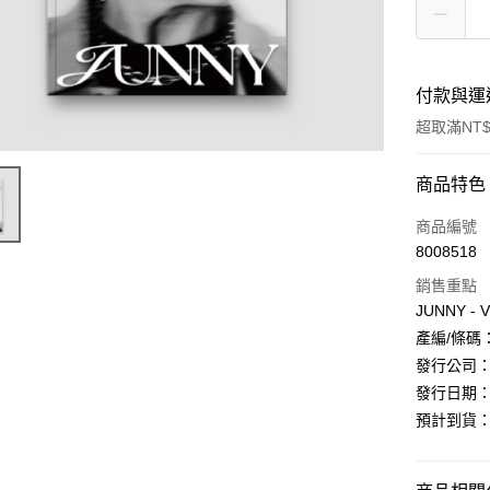
付款與運
超取滿NT$
付款方式
商品特色
信用卡一
商品編號
8008518
超商取貨
銷售重點
LINE Pay
JUNNY - 
產編/條碼：L1
Apple Pay
發行公司：M
街口支付
發行日期：20
預計到貨：8
悠遊付
AFTEE先