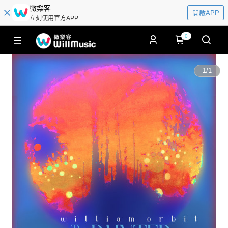
微樂客
開啟APP
立刻使用官方APP
0
1
/
1