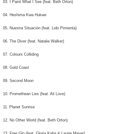
03. I Paint What I See (feat. Beth Orton)
04. Heshima Kwa Hukwe
05. Nuestra Situación (feat. Lido Pimienta)
06. The Diver (feat. Natalie Walker)
07. Colours Colliding
08. Gold Coast
09. Second Moon
10. Promethean Lies (feat. Ali Love)
11. Planet Sunrise
12. No Other World (feat. Beth Orton)
13. Free Glo (feat. Gloria Kaba & Laurie Mayer)