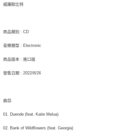
客戶支援中心」
https://netprotections.freshdesk.com/support/home
威廉歐比特
新竹貨運
【注意事項】
１．透過由恩沛科技股份有限公司提供之「AFTEE先享後付」服務完成之交
每筆NT$90
易，需依本服務之必要範圍內提供個人資料，並將交易相關給付款項請求債
權轉讓予恩沛科技股份有限公司。
宅配 (離島)
商品類別 : CD
２．關於個人資料處理事宜，請瀏覽以下網址：
每筆NT$200
https://aftee.tw/terms/#terms3
音樂類型 : Electronic
３．未成年的使用者請事先徵得法定代理人或監護人之同意方可使用
付款後門市自取
「AFTEE先享後付」，若未經同意申辦者引起之損失，本公司不負相關責
任。
免運費
商品版本 : 進口版
４．使用「AFTEE先享後付」時，將依據個別帳號之用戶狀況，依本公司即
時審查核予不同之上限額度；若仍有額度不足之情形，本公司將視審查結果
亞洲國家/地區配送
查看運費
發售日期 : 2022/8/26
請求用戶進行身份認證。
５．嚴禁一人註冊多個帳號或使用他人資訊註冊。若發現惡意使用之情形，
北美國家/地區配送
查看運費
恩沛科技股份有限公司將有權停止該用戶之使用額度並採取法律行動。
歐洲國家/地區配送
查看運費
曲目:
01. Duende (feat. Katie Melua)
02. Bank of Wildflowers (feat. Georgia)