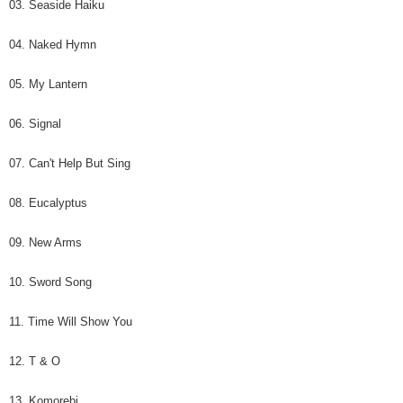
03. Seaside Haiku
04. Naked Hymn
05. My Lantern
06. Signal
07. Can't Help But Sing
08. Eucalyptus
09. New Arms
10. Sword Song
11. Time Will Show You
12. T & O
13. Komorebi