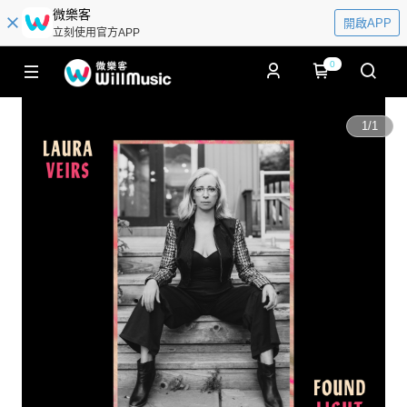
微樂客
開啟APP
立刻使用官方APP
0
1
/
1