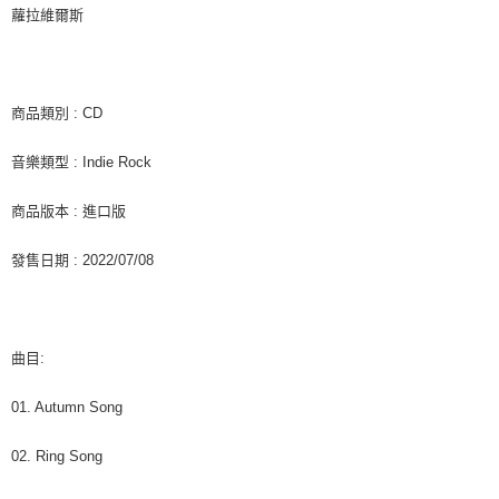
客戶支援中心」
https://netprotections.freshdesk.com/support/home
蘿拉維爾斯
新竹貨運
【注意事項】
１．透過由恩沛科技股份有限公司提供之「AFTEE先享後付」服務完成之交
每筆NT$90
易，需依本服務之必要範圍內提供個人資料，並將交易相關給付款項請求債
權轉讓予恩沛科技股份有限公司。
宅配 (離島)
商品類別 : CD
２．關於個人資料處理事宜，請瀏覽以下網址：
每筆NT$200
https://aftee.tw/terms/#terms3
音樂類型 : Indie Rock
３．未成年的使用者請事先徵得法定代理人或監護人之同意方可使用
付款後門市自取
「AFTEE先享後付」，若未經同意申辦者引起之損失，本公司不負相關責
任。
免運費
商品版本 : 進口版
４．使用「AFTEE先享後付」時，將依據個別帳號之用戶狀況，依本公司即
時審查核予不同之上限額度；若仍有額度不足之情形，本公司將視審查結果
亞洲國家/地區配送
查看運費
發售日期 : 2022/07/08
請求用戶進行身份認證。
５．嚴禁一人註冊多個帳號或使用他人資訊註冊。若發現惡意使用之情形，
北美國家/地區配送
查看運費
恩沛科技股份有限公司將有權停止該用戶之使用額度並採取法律行動。
歐洲國家/地區配送
查看運費
曲目:
01. Autumn Song
02. Ring Song