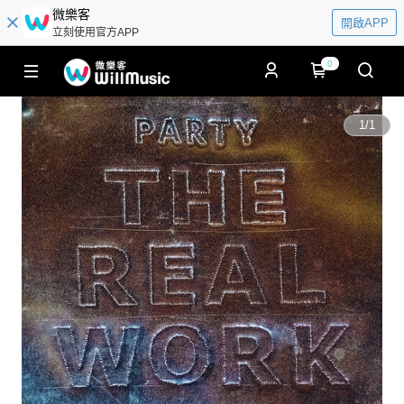
微樂客
開啟APP
立刻使用官方APP
0
1
/
1