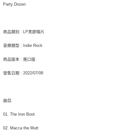
客戶支援中心」
https://netprotections.freshdesk.com/support/home
Party Dozen
新竹貨運
【注意事項】
１．透過由恩沛科技股份有限公司提供之「AFTEE先享後付」服務完成之交
每筆NT$90
易，需依本服務之必要範圍內提供個人資料，並將交易相關給付款項請求債
權轉讓予恩沛科技股份有限公司。
宅配 (離島)
商品類別 : LP黑膠唱片
２．關於個人資料處理事宜，請瀏覽以下網址：
每筆NT$200
https://aftee.tw/terms/#terms3
音樂類型 : Indie Rock
３．未成年的使用者請事先徵得法定代理人或監護人之同意方可使用
付款後門市自取
「AFTEE先享後付」，若未經同意申辦者引起之損失，本公司不負相關責
任。
免運費
商品版本 : 進口版
４．使用「AFTEE先享後付」時，將依據個別帳號之用戶狀況，依本公司即
時審查核予不同之上限額度；若仍有額度不足之情形，本公司將視審查結果
亞洲國家/地區配送
查看運費
發售日期 : 2022/07/08
請求用戶進行身份認證。
５．嚴禁一人註冊多個帳號或使用他人資訊註冊。若發現惡意使用之情形，
北美國家/地區配送
查看運費
恩沛科技股份有限公司將有權停止該用戶之使用額度並採取法律行動。
歐洲國家/地區配送
查看運費
曲目:
01. The Iron Boot
02. Macca the Mutt