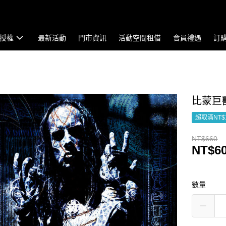
授權
最新活動
門市資訊
活動空間租借
會員禮遇
訂
比蒙巨獸樂
超取滿NT$
NT$660
NT$6
數量