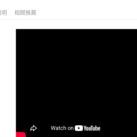
每筆NT$6
說明
相關推薦
付款後全
每筆NT$6
7-11取貨
每筆NT$6
付款後7-1
每筆NT$6
新竹貨運
每筆NT$9
宅配 (離島
每筆NT$2
付款後門
免運費
亞洲國家/