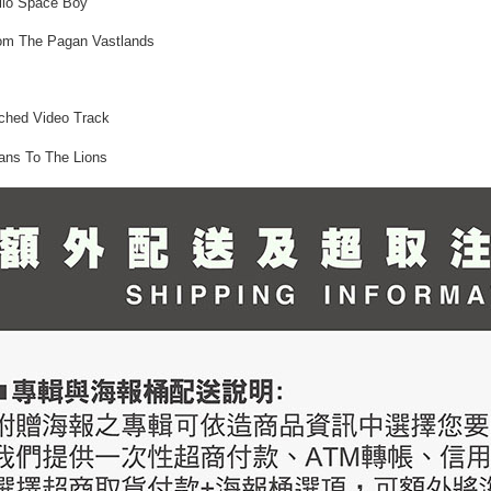
llo Space Boy
om The Pagan Vastlands
ched Video Track
ians To The Lions