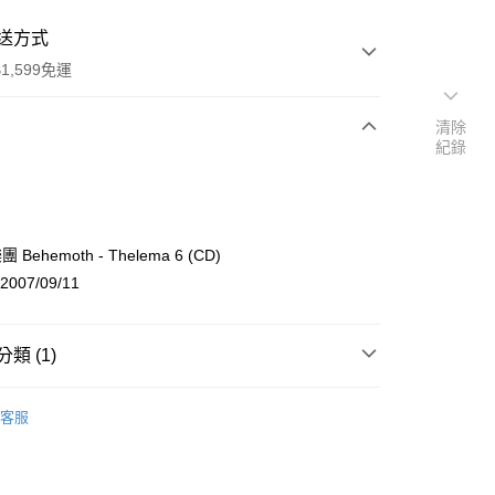
送方式
1,599免運
清除
紀錄
次付款
付款
ehemoth - Thelema 6 (CD)
007/09/11
類 (1)
行
客服
付款