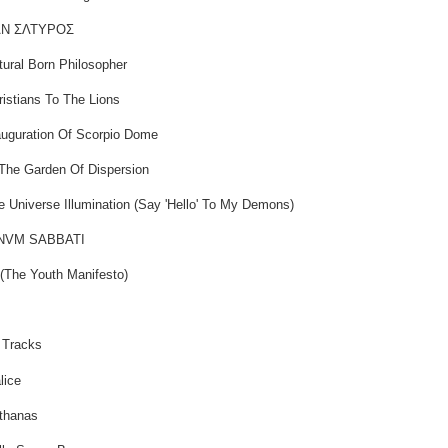
ΛΝ ΣΛΤΥΡΟΣ
tural Born Philosopher
ristians To The Lions
auguration Of Scorpio Dome
 The Garden Of Dispersion
e Universe Illumination (Say 'Hello' To My Demons)
INVM SABBATI
 (The Youth Manifesto)
 Tracks
lice
thanas