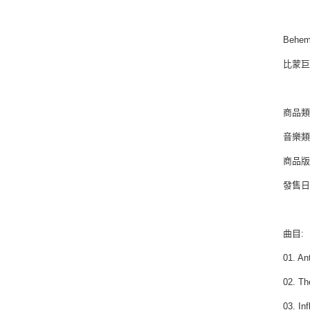
Behem
比蒙
商品類別
音樂類型
商品版
發售日期 
曲目:
01. An
02. Th
03. In