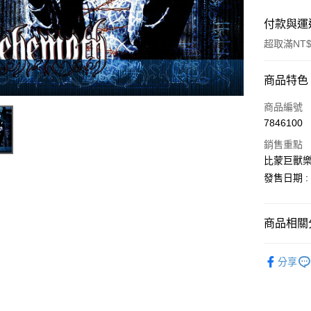
付款與運
超取滿NT$
付款方式
商品特色
信用卡一
商品編號
7846100
超商取貨
銷售重點
LINE Pay
比蒙巨獸樂團 B
發售日期 : 2
街口支付
悠遊付
商品相關分
ATM付款
西洋
流
分享
運送方式
全家取貨