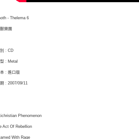
北美國家/
oth - Thelema 6
歐洲國家/
巨獸樂團
 : CD
 : Metal
本 : 進口版
: 2007/09/11
tichristian Phenomenon
e Act Of Rebellion
flamed With Rage