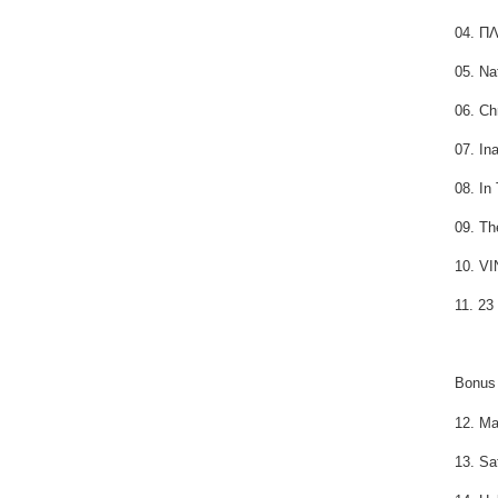
04. Π
05. Na
06. Ch
07. In
08. In
09. Th
10. V
11. 23
Bonus
12. Ma
13. Sa