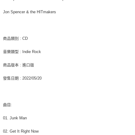
是否繳費成功／繳費後需取消欲退款等相關疑問，請聯繫「AFTEE先享後付
每筆NT$60，滿NT$1,599(含以上)免運費
客戶支援中心」
https://netprotections.freshdesk.com/support/home
Jon Spencer & the HITmakers
新竹貨運
【注意事項】
１．透過由恩沛科技股份有限公司提供之「AFTEE先享後付」服務完成之交
每筆NT$90
易，需依本服務之必要範圍內提供個人資料，並將交易相關給付款項請求債
權轉讓予恩沛科技股份有限公司。
宅配 (離島)
商品類別 : CD
２．關於個人資料處理事宜，請瀏覽以下網址：
每筆NT$200
https://aftee.tw/terms/#terms3
音樂類型 : Indie Rock
３．未成年的使用者請事先徵得法定代理人或監護人之同意方可使用
付款後門市自取
「AFTEE先享後付」，若未經同意申辦者引起之損失，本公司不負相關責
任。
免運費
商品版本 : 進口版
４．使用「AFTEE先享後付」時，將依據個別帳號之用戶狀況，依本公司即
時審查核予不同之上限額度；若仍有額度不足之情形，本公司將視審查結果
亞洲國家/地區配送
查看運費
發售日期 : 2022/05/20
請求用戶進行身份認證。
５．嚴禁一人註冊多個帳號或使用他人資訊註冊。若發現惡意使用之情形，
北美國家/地區配送
查看運費
恩沛科技股份有限公司將有權停止該用戶之使用額度並採取法律行動。
歐洲國家/地區配送
查看運費
曲目:
01. Junk Man
02. Get It Right Now