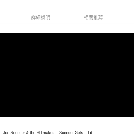
街口支付
詳細說明
相關推薦
悠遊付
AFTEE先享後付
相關說明
【關於「AFTEE先享後付」】
ATM付款
AFTEE先享後付是「在收到商品之後才付款」的支付方式。 讓您購物簡單
便利好安心！
１．簡單：不需註冊會員、不需綁卡、不需儲值。
運送方式
２．便利：只要手機號碼，簡訊認證，即可結帳。
３．安心：先確認商品／服務後，再付款。
全家取貨付款
每筆NT$60，滿NT$1,599(含以上)免運費
【「AFTEE先享後付」結帳流程】
１．於結帳方式選擇「AFTEE先享後付」後，將跳轉至「AFTEE先享後付」
付款後全家取貨
結帳頁面，進行簡訊認證並確認金額後，即可完成結帳。
２．訂單成立數日內，您將收到繳費通知簡訊。
每筆NT$60，滿NT$1,599(含以上)免運費
３．收到繳費通知簡訊後14天內，點擊此簡訊中的連結，可透過四大超商／
ATM／網路銀行／等多元方式進行付款，方視為交易完成。
7-11取貨付款
※ 請注意：結帳手續完成當下不需立刻繳費，但若您需要取消訂單，請聯絡
每筆NT$60，滿NT$1,599(含以上)免運費
購買商品的店家。未經商家同意取消之訂單仍視為有效，需透過AFTEE先享
後付繳納相關費用。
付款後7-11取貨
※ 交易是否成功請以「AFTEE先享後付 」之結帳頁面顯示為準，若有關於
Jon Spencer & the HITmakers - Spencer Gets It Lit