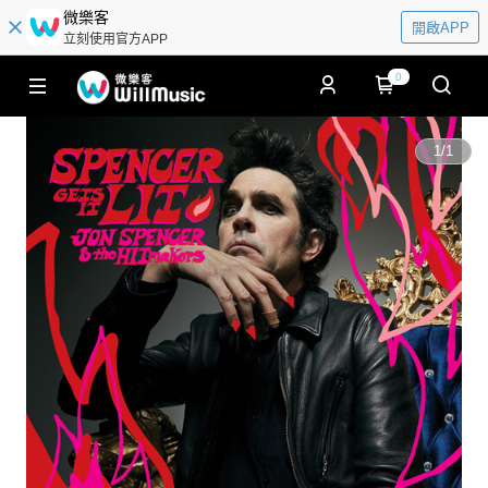
微樂客
開啟APP
立刻使用官方APP
0
1
/
1