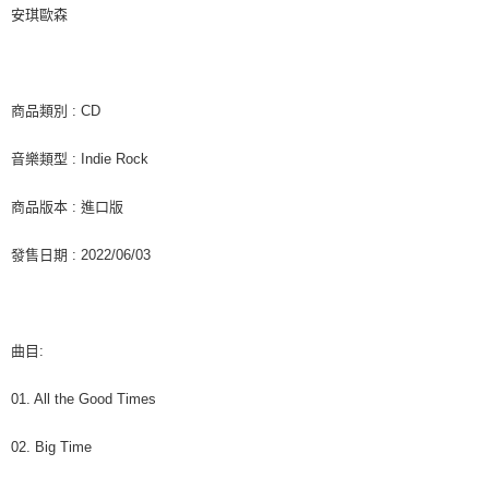
客戶支援中心」
https://netprotections.freshdesk.com/support/home
安琪歐森
新竹貨運
【注意事項】
１．透過由恩沛科技股份有限公司提供之「AFTEE先享後付」服務完成之交
每筆NT$90
易，需依本服務之必要範圍內提供個人資料，並將交易相關給付款項請求債
權轉讓予恩沛科技股份有限公司。
宅配 (離島)
商品類別 : CD
２．關於個人資料處理事宜，請瀏覽以下網址：
每筆NT$200
https://aftee.tw/terms/#terms3
音樂類型 : Indie Rock
３．未成年的使用者請事先徵得法定代理人或監護人之同意方可使用
付款後門市自取
「AFTEE先享後付」，若未經同意申辦者引起之損失，本公司不負相關責
任。
免運費
商品版本 : 進口版
４．使用「AFTEE先享後付」時，將依據個別帳號之用戶狀況，依本公司即
時審查核予不同之上限額度；若仍有額度不足之情形，本公司將視審查結果
亞洲國家/地區配送
查看運費
發售日期 : 2022/06/03
請求用戶進行身份認證。
５．嚴禁一人註冊多個帳號或使用他人資訊註冊。若發現惡意使用之情形，
北美國家/地區配送
查看運費
恩沛科技股份有限公司將有權停止該用戶之使用額度並採取法律行動。
歐洲國家/地區配送
查看運費
曲目:
01. All the Good Times
02. Big Time