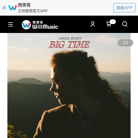
微樂客
開啟APP
立刻使用官方APP
0
1
/
1