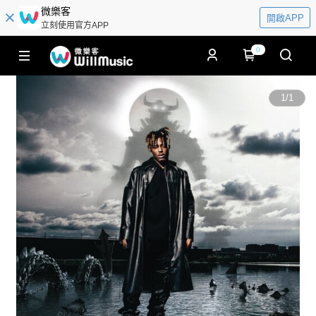
微樂客
開啟APP
立刻使用官方APP
0
1
/
1