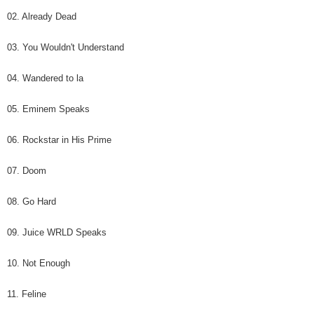
02. Already Dead
03. You Wouldn't Understand
04. Wandered to la
05. Eminem Speaks
06. Rockstar in His Prime
07. Doom
08. Go Hard
09. Juice WRLD Speaks
10. Not Enough
11. Feline