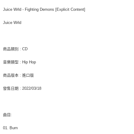
後付繳納相關費用。
付款後7-11取貨
※ 交易是否成功請以「AFTEE先享後付 」之結帳頁面顯示為準，若有關於
Juice Wrld - Fighting Demons [Explicit Content]
是否繳費成功／繳費後需取消欲退款等相關疑問，請聯繫「AFTEE先享後付
每筆NT$60，滿NT$1,599(含以上)免運費
客戶支援中心」
https://netprotections.freshdesk.com/support/home
Juice Wrld
新竹貨運
【注意事項】
１．透過由恩沛科技股份有限公司提供之「AFTEE先享後付」服務完成之交
每筆NT$90
易，需依本服務之必要範圍內提供個人資料，並將交易相關給付款項請求債
權轉讓予恩沛科技股份有限公司。
宅配 (離島)
商品類別 : CD
２．關於個人資料處理事宜，請瀏覽以下網址：
每筆NT$200
https://aftee.tw/terms/#terms3
音樂類型 : Hip Hop
３．未成年的使用者請事先徵得法定代理人或監護人之同意方可使用
付款後門市自取
「AFTEE先享後付」，若未經同意申辦者引起之損失，本公司不負相關責
任。
免運費
商品版本 : 進口版
４．使用「AFTEE先享後付」時，將依據個別帳號之用戶狀況，依本公司即
時審查核予不同之上限額度；若仍有額度不足之情形，本公司將視審查結果
亞洲國家/地區配送
查看運費
發售日期 : 2022/03/18
請求用戶進行身份認證。
５．嚴禁一人註冊多個帳號或使用他人資訊註冊。若發現惡意使用之情形，
北美國家/地區配送
查看運費
恩沛科技股份有限公司將有權停止該用戶之使用額度並採取法律行動。
歐洲國家/地區配送
查看運費
曲目:
01. Burn