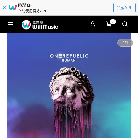
微樂客
開啟APP
立刻使用官方APP
0
1
/
1