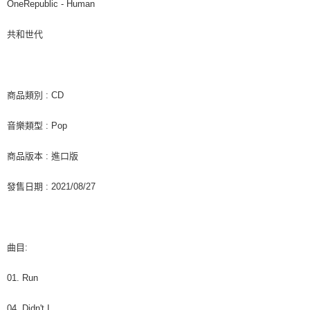
付款後7-11取貨
※ 交易是否成功請以「AFTEE先享後付 」之結帳頁面顯示為準，若有關於
OneRepublic - Human
是否繳費成功／繳費後需取消欲退款等相關疑問，請聯繫「AFTEE先享後付
每筆NT$60，滿NT$1,599(含以上)免運費
客戶支援中心」
https://netprotections.freshdesk.com/support/home
共和世代
新竹貨運
【注意事項】
１．透過由恩沛科技股份有限公司提供之「AFTEE先享後付」服務完成之交
每筆NT$90
易，需依本服務之必要範圍內提供個人資料，並將交易相關給付款項請求債
權轉讓予恩沛科技股份有限公司。
宅配 (離島)
商品類別 : CD
２．關於個人資料處理事宜，請瀏覽以下網址：
每筆NT$200
https://aftee.tw/terms/#terms3
音樂類型 : Pop
３．未成年的使用者請事先徵得法定代理人或監護人之同意方可使用
付款後門市自取
「AFTEE先享後付」，若未經同意申辦者引起之損失，本公司不負相關責
任。
免運費
商品版本 : 進口版
４．使用「AFTEE先享後付」時，將依據個別帳號之用戶狀況，依本公司即
時審查核予不同之上限額度；若仍有額度不足之情形，本公司將視審查結果
亞洲國家/地區配送
查看運費
發售日期 : 2021/08/27
請求用戶進行身份認證。
５．嚴禁一人註冊多個帳號或使用他人資訊註冊。若發現惡意使用之情形，
北美國家/地區配送
查看運費
恩沛科技股份有限公司將有權停止該用戶之使用額度並採取法律行動。
歐洲國家/地區配送
查看運費
曲目:
01. Run
04. Didn't I