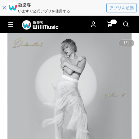
微樂客
アプリを起動
いますぐ公式アプリを使用する
0
1
/
1