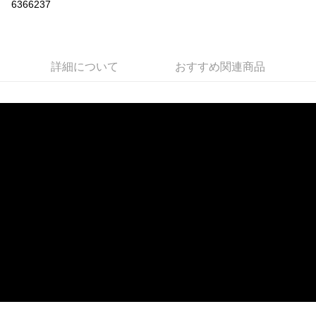
6366237
LINE Pay
JKOPAY
詳細について
おすすめ関連商品
Easy Wallet
AFTEE代金後払い
説明
一、 AFTEE代金後払いについて
ATM払い
1.お支払い方法でAFTEE代金後払いを選択すると、携帯電話認証ウィンド
ウが表示されます。
2.SMSで認証してお支払い手続を進めてください。
配送方法
3.注文するときのお支払いは不要です。商品はご指定の住所に配送されま
す。
全家取貨付款
4.ご注文が完了すると、携帯に支払い通知のSMSが届きます。アプリ会員
配送毎にNT$60、NT$1,599以上で送料無料
の場合は、AFTEE アプリプッシュ通知が届きます。
5.商品受け取り時のお支払いは不要です。商品を確かめてから、SMSまた
付款後全家取貨
はアプリの通知に従って、4大コンビニ、またはATM/オンラインバンキン
グでお支払いください。
配送毎にNT$60、NT$1,599以上で送料無料
代金納付期限は最短で 14 日以内ですので、ご注意ください。AFTEE アプ
7-11取貨付款
リをダウンロードして AFTEE 会員になるとお支払い期限を最長 45 日以内
配送毎にNT$60、NT$1,599以上で送料無料
まで延長できます。