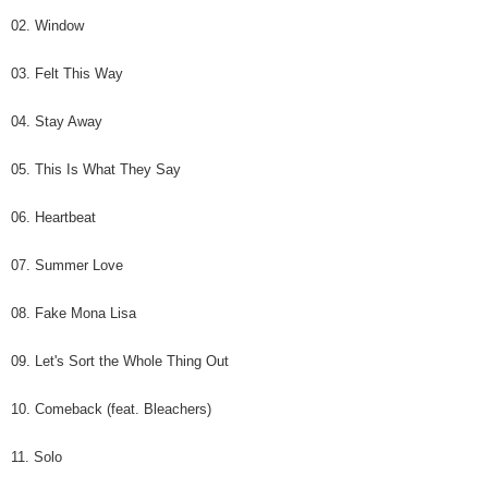
の同意を得ればAFTEEをご利用いただけます。
02. Window
個人情報の処理、利用について疑問がある、または関連する法律の権利を
行使したい場合は、ネットプロテクションズ
cs_tw@netprotections.co.jp
03. Felt This Way
にご連絡ください。上記に示した個人情報を、必要な購入注文書とあわせ
てAFTEEにご提供いただく、またはAFTEEにあなたの個人情報の収集、処
04. Stay Away
理、利用を許可することににご同意いただけない場合は、当サービスを選
択しないでください。
05. This Is What They Say
06. Heartbeat
07. Summer Love
08. Fake Mona Lisa
09. Let's Sort the Whole Thing Out
10. Comeback (feat. Bleachers)
11. Solo