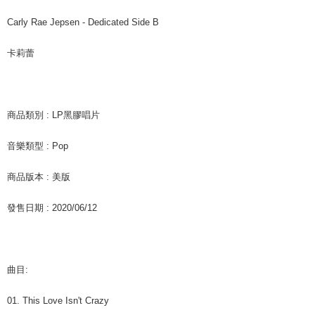
付款後7-11取貨
お支払期限は、ショップが請求した期日と、AFTEEで延長できる日数をも
Carly Rae Jepsen - Dedicated Side B
とに計算されます。AFTEEで注文すると、商品を受け取るまで支払い期限
配送毎にNT$60、NT$1,599以上で送料無料
を延長できますが、商品を期限内に受け取れない場合があります（例：予
卡莉蕾
約商品や商品到着日が比較的遅い商品）。そのため、商品到着の有無に関
新竹貨運
わらず、AFTEEで指定された期限内にお支払いください。
配送毎にNT$90
二、支払い限度額
宅配 (離島)
1.初回 AFTEEを ご利用の際に、認証結果及び当社の審査の結果に基づ
商品類別 : LP黑膠唱片
き、限度額が設定されます。
配送毎にNT$200
2.決済金額は最低NT$20です。
3.現在、台湾の会員のみご利用いただけます。
音樂類型 : Pop
付款後門市自取
三、利用規約「AFTEE代金後払い」（以下当サービスという）はネットプ
送料無料
商品版本 : 美版
ロテクションズ（以下 AFTEE という）が提供し、AFTEEが代金を徴収し
ます。当サービスご利用の際に提供しなければならない個人情報（注文者
亞洲國家/地區配送
送料を確認
發售日期 : 2020/06/12
の氏名、電話番号、受取人の氏名、電話番号、受取人住所を含むがこれに
限らない）は、AFTEEに渡され当サービスで必要な範囲内で利用されま
北美國家/地區配送
送料を確認
す。AFTEEの個人情報の収集、処理、利用について、詳細はAFTEE公式ホ
ームページの『個人情報の収集、処理及び利用に関する声明』をご参照く
歐洲國家/地區配送
送料を確認
ださい（
https://aftee.tw/privacypolicy/
）。
曲目:
AFTEEの初回ご利用の際に、審査を通過すれば、最高額がNT$10,000にな
ります。支払い期限を過ぎた場合、その金額に基づいて年利20%の遅延滞
01. This Love Isn't Crazy
納金が加算されます。未成年の利用者は、事前に法定代理人または後見人