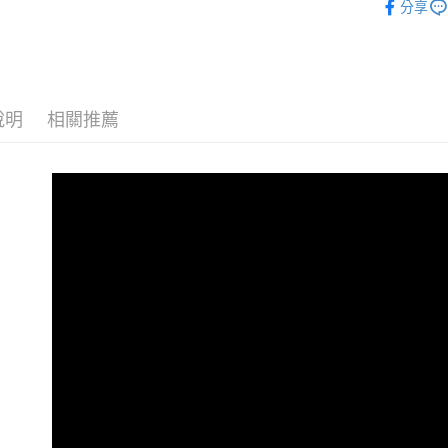
分享
１．簡單
２．便利
運送方式
３．安心
全家取貨
【「AFT
每筆NT$6
１．於結帳
說明
相關推薦
付」結帳
付款後全
２．訂單
３．收到繳
每筆NT$6
／ATM／
※ 請注意
7-11取貨
絡購買商品
先享後付
每筆NT$6
※ 交易是
是否繳費成
付款後7-1
付客戶支
每筆NT$6
【注意事
新竹貨運
１．透過由
交易，需
每筆NT$9
求債權轉
２．關於
宅配 (離島
https://aft
每筆NT$2
３．未成
「AFTE