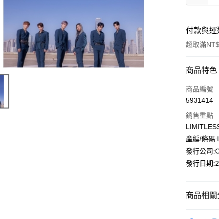
付款與運
超取滿NT$
付款方式
商品特色
信用卡一
商品編號
5931414
超商取貨
銷售重點
LINE Pay
LIMITLES
產編/條碼:L2
街口支付
發行公司:ONO
悠遊付
發行日期:20
AFTEE先
相關說明
商品相關分
【關於「A
ATM付款
AFTEE
韓國 男歌手
便利好安