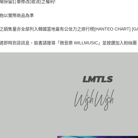
賣場保留訂單修改(取消)之權利!
容物以實際商品為準
品之銷售量亦全部列入韓國當地最有公信力之排行榜[HANTEO CHART] [GA
知道即時到貨訊息，臉書請搜尋「微音樂 WILLMUSIC」並按讚加入粉絲團