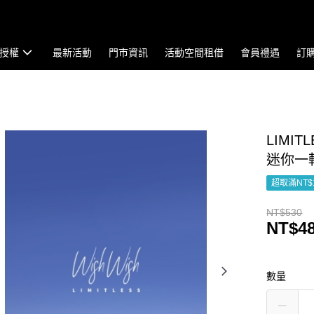
授權
最新活動
門市資訊
活動空間租借
會員禮遇
訂
LIMITL
迷你一輯
超取滿NT$
NT$530
NT$4
數量