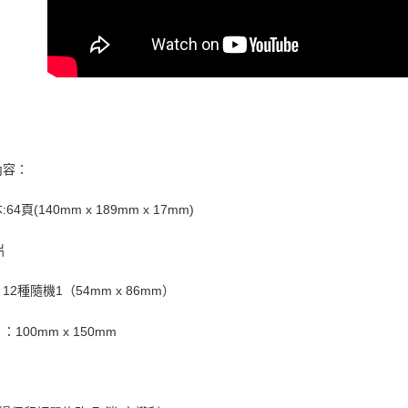
付款後門
任。
４．使用「
免運費
即時審查
結果請求
亞洲國家/
５．嚴禁
形，恩沛
北美國家/
動。
歐洲國家/
內容：
64頁(140mm x 189mm x 17mm)
片
12種隨機1（54mm x 86mm）
：100mm x 150mm