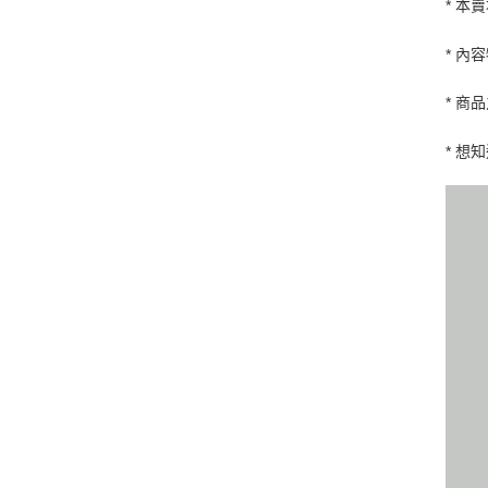
* 本
* 內
* 商
* 想