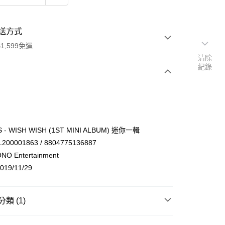
送方式
1,599免運
清除
紀錄
次付款
付款
S - WISH WISH (1ST MINI ALBUM) 迷你一輯
00001863 / 8804775136887
 Entertainment
19/11/29
享後付
類 (1)
FTEE先享後付」】
先享後付是「在收到商品之後才付款」的支付方式。 讓您購物簡單
 / 男團
其他
心！