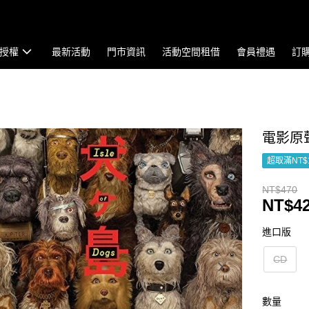
授權
最新活動
門市資訊
活動空間租借
會員禮遇
訂
電影原聲帶
超取滿NT$
NT$470
NT$4
進口版
CD
數量