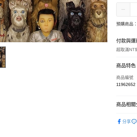
預購商品：
付款與運
超取滿NT$
付款方式
商品特色
信用卡一
商品編號
11962652
超商取貨
LINE Pay
商品相關分
街口支付
西洋
原
分享
悠遊付
AFTEE先