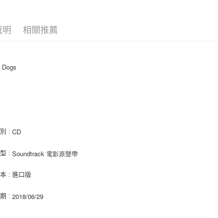
相關說明
【關於「A
ATM付款
AFTEE
說明
相關推薦
便利好安
１．簡單
２．便利
運送方式
３．安心
f Dogs 
全家取貨
【「AFT
每筆NT$6
１．於結帳
島
付」結帳
付款後全
２．訂單
３．收到繳
每筆NT$6
／ATM／
※ 請注意
CD
別 :
7-11取貨
絡購買商品
先享後付
每筆NT$6
Soundtrack 電影原聲帶
型 :
※ 交易是
是否繳費成
付款後7-1
付客戶支
本 : 進口版
每筆NT$6
【注意事
2018/06/29
新竹貨運
期 :
１．透過由
交易，需
每筆NT$9
求債權轉