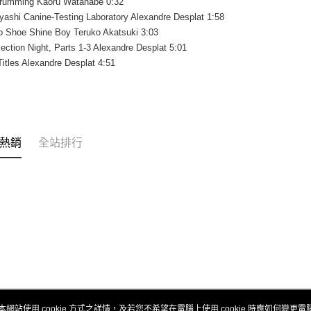
rumming Kaoru Watanabe 0:32
ashi Canine-Testing Laboratory Alexandre Desplat 1:58
o Shoe Shine Boy Teruko Akatsuki 3:03
ection Night, Parts 1-3 Alexandre Desplat 5:01
itles Alexandre Desplat 4:51
熱銷
全站排行
本網站使用 cookie 方式之詳情，及若您不希望在電腦上使用 cookie 時應如何變更電腦的