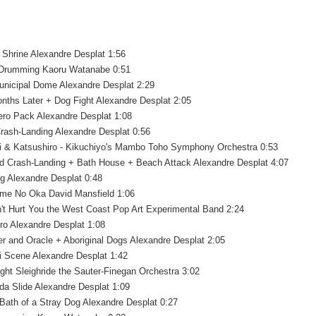
２．關於
宅配 (離島
https://aft
每筆NT$2
３．未成
「AFTE
 Shrine Alexandre Desplat 1:56
付款後門
任。
 Drumming Kaoru Watanabe 0:51
４．使用「
免運費
unicipal Dome Alexandre Desplat 2:29
即時審查
結果請求
nths Later + Dog Fight Alexandre Desplat 2:05
亞洲國家/
５．嚴禁
ero Pack Alexandre Desplat 1:08
形，恩沛
北美國家/
Crash-Landing Alexandre Desplat 0:56
動。
i & Katsushiro - Kikuchiyo's Mambo Toho Symphony Orchestra 0:53
歐洲國家/
d Crash-Landing + Bath House + Beach Attack Alexandre Desplat 4:07
g Alexandre Desplat 0:48
me No Oka David Mansfield 1:06
't Hurt You the West Coast Pop Art Experimental Band 2:24
ro Alexandre Desplat 1:08
er and Oracle + Aboriginal Dogs Alexandre Desplat 2:05
i Scene Alexandre Desplat 1:42
ght Sleighride the Sauter-Finegan Orchestra 3:02
da Slide Alexandre Desplat 1:09
 Bath of a Stray Dog Alexandre Desplat 0:27