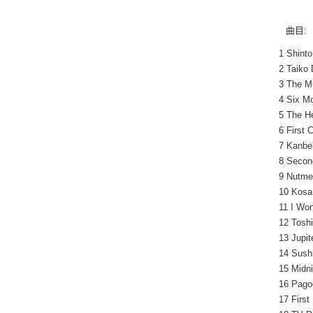
曲目:
1 Shinto
2 Taiko
3 The M
4 Six Mo
5 The H
6 First 
7 Kanbe
8 Secon
9 Nutme
10 Kosa
11 I Won
12 Toshi
13 Jupit
14 Sush
15 Midni
16 Pago
17 First