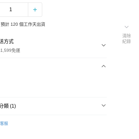
預計 120 個工作天出貨
清除
送方式
紀錄
1,599免運
次付款
付款
類 (1)
聲帶
客服
享後付