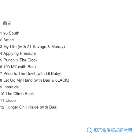
後付繳納相關費用。
付款後7-11取貨
※ 交易是否成功請以「AFTEE先享後付 」之結帳頁面顯示為準，若有關於
是否繳費成功／繳費後需取消欲退款等相關疑問，請聯繫「AFTEE先享後付
每筆NT$60，滿NT$1,599(含以上)免運費
客戶支援中心」
https://netprotections.freshdesk.com/support/home
曲目:
新竹貨運
【注意事項】
1 95 South
１．透過由恩沛科技股份有限公司提供之「AFTEE先享後付」服務完成之交
每筆NT$90
2 Amari
易，需依本服務之必要範圍內提供個人資料，並將交易相關給付款項請求債
3 My Life (with 21 Savage & Morray)
權轉讓予恩沛科技股份有限公司。
宅配 (離島)
4 Applying Pressure
２．關於個人資料處理事宜，請瀏覽以下網址：
每筆NT$200
https://aftee.tw/terms/#terms3
5 Punchin' The Clock
３．未成年的使用者請事先徵得法定代理人或監護人之同意方可使用
6 100 Mil' (with Bas)
付款後門市自取
「AFTEE先享後付」，若未經同意申辦者引起之損失，本公司不負相關責
7 Pride Is The Devil (with Lil Baby)
任。
免運費
8 Let Go My Hand (with Bas & 6LACK)
４．使用「AFTEE先享後付」時，將依據個別帳號之用戶狀況，依本公司即
時審查核予不同之上限額度；若仍有額度不足之情形，本公司將視審查結果
9 Interlude
亞洲國家/地區配送
查看運費
請求用戶進行身份認證。
10 The Climb Back
５．嚴禁一人註冊多個帳號或使用他人資訊註冊。若發現惡意使用之情形，
北美國家/地區配送
查看運費
11 Close
恩沛科技股份有限公司將有權停止該用戶之使用額度並採取法律行動。
12 Hunger On Hillside (with Bas)
歐洲國家/地區配送
查看運費
顯示電腦版詳細說明