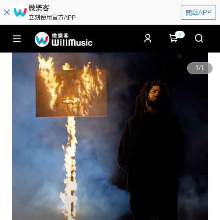
微樂客
開啟APP
立刻使用官方APP
0
1
/
1