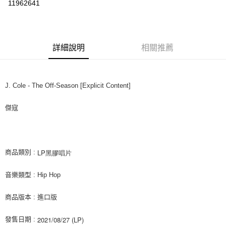
11962641
LINE Pay
街口支付
詳細說明
相關推薦
悠遊付
AFTEE先享後付
相關說明
J. Cole - The Off-Season [Explicit Content]
【關於「AFTEE先享後付」】
ATM付款
AFTEE先享後付是「在收到商品之後才付款」的支付方式。 讓您購物簡單
傑寇
便利好安心！
１．簡單：不需註冊會員、不需綁卡、不需儲值。
運送方式
２．便利：只要手機號碼，簡訊認證，即可結帳。
３．安心：先確認商品／服務後，再付款。
全家取貨付款
LP黑膠唱片
商品類別 :
每筆NT$60，滿NT$1,599(含以上)免運費
【「AFTEE先享後付」結帳流程】
１．於結帳方式選擇「AFTEE先享後付」後，將跳轉至「AFTEE先享後付」
音樂類型 : Hip Hop
付款後全家取貨
結帳頁面，進行簡訊認證並確認金額後，即可完成結帳。
２．訂單成立數日內，您將收到繳費通知簡訊。
每筆NT$60，滿NT$1,599(含以上)免運費
３．收到繳費通知簡訊後14天內，點擊此簡訊中的連結，可透過四大超商／
商品版本 : 進口版
ATM／網路銀行／等多元方式進行付款，方視為交易完成。
7-11取貨付款
※ 請注意：結帳手續完成當下不需立刻繳費，但若您需要取消訂單，請聯絡
2021/08/27 (LP)
發售日期 :
每筆NT$60，滿NT$1,599(含以上)免運費
購買商品的店家。未經商家同意取消之訂單仍視為有效，需透過AFTEE先享