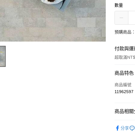
數量
預購商品：
付款與運
超取滿NT$
付款方式
商品特色
信用卡一
商品編號
11962597
超商取貨
LINE Pay
商品相關分
街口支付
西洋
流
分享
悠遊付