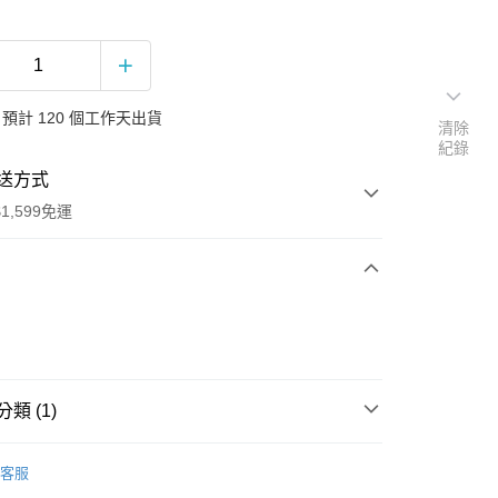
預計 120 個工作天出貨
清除
紀錄
送方式
1,599免運
次付款
付款
類 (1)
行
客服