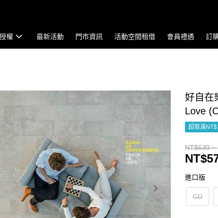
授權
最新活動
門市資訊
活動空間租借
會員禮遇
訂
好自在樂團 
Love 
超取滿NT$
NT$630 ~
NT$57
進口版
CD