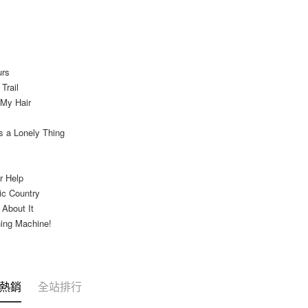
交易，需
每筆NT$9
求債權轉
２．關於
宅配 (離島
https://aft
每筆NT$2
３．未成
「AFTE
urs
付款後門
任。
Trail
４．使用「
免運費
My Hair
即時審查
結果請求
亞洲國家/
５．嚴禁
s a Lonely Thing
形，恩沛
北美國家/
動。
歐洲國家/
r Help
ic Country
 About It
ing Machine!
熱銷
全站排行