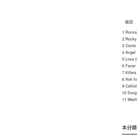
曲目:
1 Rumo
2 Rocky 
3 Comb 
4 Angel
5 Love I
6 Fever
7 Killers
8 Ask fo
9 Cathol
10 Song
11 Wash
本分類