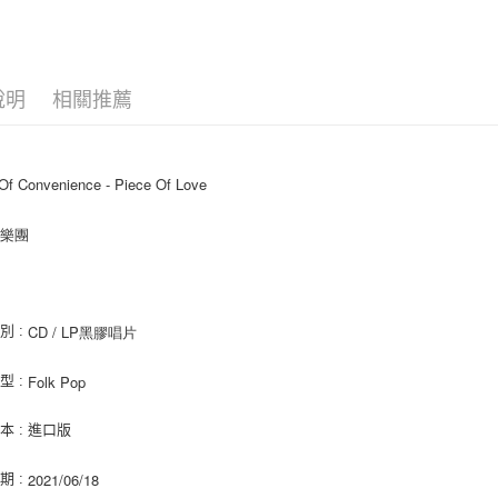
AFTEE先
相關說明
【關於「A
ATM付款
AFTEE
說明
相關推薦
便利好安
１．簡單
２．便利
運送方式
３．安心
Of Convenience - 
Piece Of Love
全家取貨
【「AFT
每筆NT$6
１．於結帳
在樂團
付」結帳
付款後全
２．訂單
３．收到繳
每筆NT$6
／ATM／
※ 請注意
CD / LP黑膠唱片
別 :
7-11取貨
絡購買商品
先享後付
每筆NT$6
Folk Pop
型 :
※ 交易是
是否繳費成
付款後7-1
付客戶支
本 : 進口版
每筆NT$6
【注意事
2021/06/18
新竹貨運
期 :
１．透過由