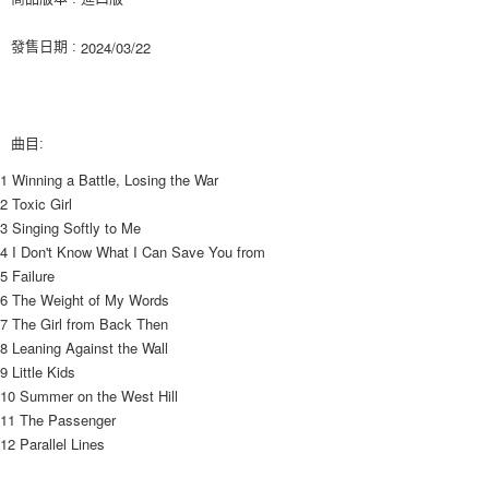
ATM／網路銀行／等多元方式進行付款，方視為交易完成。
7-11取貨付款
※ 請注意：結帳手續完成當下不需立刻繳費，但若您需要取消訂單，請聯絡
2024/03/22
發售日期 :
每筆NT$60，滿NT$1,599(含以上)免運費
購買商品的店家。未經商家同意取消之訂單仍視為有效，需透過AFTEE先享
後付繳納相關費用。
付款後7-11取貨
※ 交易是否成功請以「AFTEE先享後付 」之結帳頁面顯示為準，若有關於
是否繳費成功／繳費後需取消欲退款等相關疑問，請聯繫「AFTEE先享後付
每筆NT$60，滿NT$1,599(含以上)免運費
客戶支援中心」
https://netprotections.freshdesk.com/support/home
曲目:
新竹貨運
【注意事項】
1 Winning a Battle, Losing the War
１．透過由恩沛科技股份有限公司提供之「AFTEE先享後付」服務完成之交
每筆NT$90
2 Toxic Girl
易，需依本服務之必要範圍內提供個人資料，並將交易相關給付款項請求債
3 Singing Softly to Me
權轉讓予恩沛科技股份有限公司。
宅配 (離島)
4 I Don't Know What I Can Save You from
２．關於個人資料處理事宜，請瀏覽以下網址：
每筆NT$200
https://aftee.tw/terms/#terms3
5 Failure
３．未成年的使用者請事先徵得法定代理人或監護人之同意方可使用
6 The Weight of My Words
付款後門市自取
「AFTEE先享後付」，若未經同意申辦者引起之損失，本公司不負相關責
7 The Girl from Back Then
任。
免運費
8 Leaning Against the Wall
４．使用「AFTEE先享後付」時，將依據個別帳號之用戶狀況，依本公司即
時審查核予不同之上限額度；若仍有額度不足之情形，本公司將視審查結果
9 Little Kids
亞洲國家/地區配送
查看運費
請求用戶進行身份認證。
10 Summer on the West Hill
５．嚴禁一人註冊多個帳號或使用他人資訊註冊。若發現惡意使用之情形，
北美國家/地區配送
查看運費
11 The Passenger
恩沛科技股份有限公司將有權停止該用戶之使用額度並採取法律行動。
12 Parallel Lines
歐洲國家/地區配送
查看運費