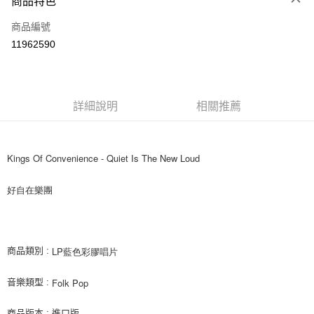
商品特色
信用卡一次付款
商品編號
超商取貨付款
11962590
LINE Pay
街口支付
詳細說明
相關推薦
悠遊付
AFTEE先享後付
相關說明
Kings Of Convenience - 
Quiet Is The New Loud
【關於「AFTEE先享後付」】
ATM付款
AFTEE先享後付是「在收到商品之後才付款」的支付方式。 讓您購物簡單
好自在樂團
便利好安心！
１．簡單：不需註冊會員、不需綁卡、不需儲值。
運送方式
２．便利：只要手機號碼，簡訊認證，即可結帳。
３．安心：先確認商品／服務後，再付款。
全家取貨付款
LP藍色彩膠唱片
商品類別 :
每筆NT$60，滿NT$1,599(含以上)免運費
【「AFTEE先享後付」結帳流程】
１．於結帳方式選擇「AFTEE先享後付」後，將跳轉至「AFTEE先享後付」
Folk Pop
音樂類型 :
付款後全家取貨
結帳頁面，進行簡訊認證並確認金額後，即可完成結帳。
２．訂單成立數日內，您將收到繳費通知簡訊。
每筆NT$60，滿NT$1,599(含以上)免運費
３．收到繳費通知簡訊後14天內，點擊此簡訊中的連結，可透過四大超商／
商品版本 : 進口版