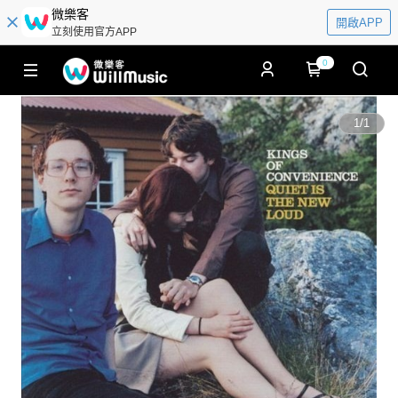
微樂客
開啟APP
立刻使用官方APP
0
1
/
1