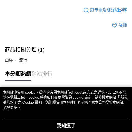
顯示電腦版詳細說明
客服
商品相關分類 (1)
西洋
流行
本分類熱銷
全站排行
本網站中使用 cookie，欲查詢有關本網站使用 cookie 方式之詳情，及若您不希
熱門標籤
望在電腦上使用 cookie 時應如何變更電腦的 cookie 設定，請參閱本網站「
隱私
權條款
」之 Cookie 聲明。您繼續使用本網站即表示您同意本公司得按本網站使
用條款之 Cookie 聲明使用 cookie。
了解更多 >
我知道了