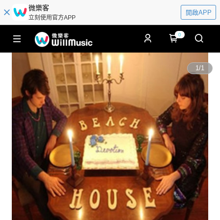
微樂客
開啟APP
立刻使用官方APP
0
1
/
1