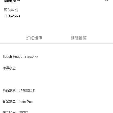
商品特色
信用卡一次付款
商品編號
超商取貨付款
11962563
LINE Pay
街口支付
詳細說明
相關推薦
悠遊付
AFTEE先享後付
相關說明
Devotion
Beach House -
【關於「AFTEE先享後付」】
ATM付款
AFTEE先享後付是「在收到商品之後才付款」的支付方式。 讓您購物簡單
海灘小屋
便利好安心！
１．簡單：不需註冊會員、不需綁卡、不需儲值。
運送方式
２．便利：只要手機號碼，簡訊認證，即可結帳。
３．安心：先確認商品／服務後，再付款。
全家取貨付款
LP黑膠唱片
商品類別 :
每筆NT$60，滿NT$1,599(含以上)免運費
【「AFTEE先享後付」結帳流程】
１．於結帳方式選擇「AFTEE先享後付」後，將跳轉至「AFTEE先享後付」
Indie Pop
音樂類型 :
付款後全家取貨
結帳頁面，進行簡訊認證並確認金額後，即可完成結帳。
２．訂單成立數日內，您將收到繳費通知簡訊。
每筆NT$60，滿NT$1,599(含以上)免運費
３．收到繳費通知簡訊後14天內，點擊此簡訊中的連結，可透過四大超商／
商品版本 : 進口版