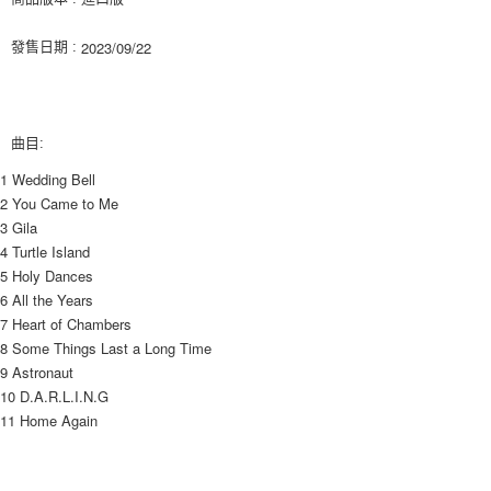
ATM／網路銀行／等多元方式進行付款，方視為交易完成。
7-11取貨付款
※ 請注意：結帳手續完成當下不需立刻繳費，但若您需要取消訂單，請聯絡
2023/09/22
發售日期 :
每筆NT$60，滿NT$1,599(含以上)免運費
購買商品的店家。未經商家同意取消之訂單仍視為有效，需透過AFTEE先享
後付繳納相關費用。
付款後7-11取貨
※ 交易是否成功請以「AFTEE先享後付 」之結帳頁面顯示為準，若有關於
是否繳費成功／繳費後需取消欲退款等相關疑問，請聯繫「AFTEE先享後付
每筆NT$60，滿NT$1,599(含以上)免運費
客戶支援中心」
https://netprotections.freshdesk.com/support/home
曲目:
新竹貨運
【注意事項】
1 Wedding Bell
１．透過由恩沛科技股份有限公司提供之「AFTEE先享後付」服務完成之交
每筆NT$90
2 You Came to Me
易，需依本服務之必要範圍內提供個人資料，並將交易相關給付款項請求債
3 Gila
權轉讓予恩沛科技股份有限公司。
宅配 (離島)
4 Turtle Island
２．關於個人資料處理事宜，請瀏覽以下網址：
每筆NT$200
https://aftee.tw/terms/#terms3
5 Holy Dances
３．未成年的使用者請事先徵得法定代理人或監護人之同意方可使用
6 All the Years
付款後門市自取
「AFTEE先享後付」，若未經同意申辦者引起之損失，本公司不負相關責
7 Heart of Chambers
任。
免運費
8 Some Things Last a Long Time
４．使用「AFTEE先享後付」時，將依據個別帳號之用戶狀況，依本公司即
時審查核予不同之上限額度；若仍有額度不足之情形，本公司將視審查結果
9 Astronaut
亞洲國家/地區配送
查看運費
請求用戶進行身份認證。
10 D.A.R.L.I.N.G
５．嚴禁一人註冊多個帳號或使用他人資訊註冊。若發現惡意使用之情形，
北美國家/地區配送
查看運費
11 Home Again
恩沛科技股份有限公司將有權停止該用戶之使用額度並採取法律行動。
歐洲國家/地區配送
查看運費