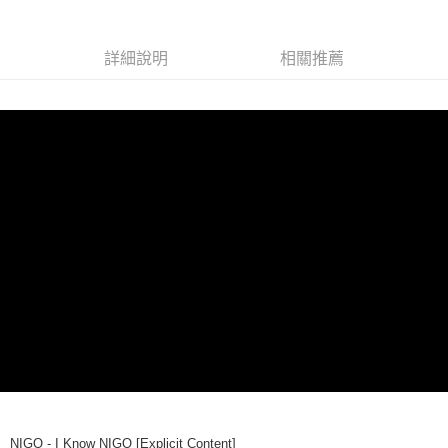
街口支付
詳細說明
相關推薦
悠遊付
AFTEE先享後付
相關說明
【關於「AFTEE先享後付」】
ATM付款
AFTEE先享後付是「在收到商品之後才付款」的支付方式。 讓您購物簡單
便利好安心！
１．簡單：不需註冊會員、不需綁卡、不需儲值。
運送方式
２．便利：只要手機號碼，簡訊認證，即可結帳。
３．安心：先確認商品／服務後，再付款。
全家取貨付款
每筆NT$60，滿NT$1,599(含以上)免運費
【「AFTEE先享後付」結帳流程】
１．於結帳方式選擇「AFTEE先享後付」後，將跳轉至「AFTEE先享後付」
付款後全家取貨
結帳頁面，進行簡訊認證並確認金額後，即可完成結帳。
２．訂單成立數日內，您將收到繳費通知簡訊。
每筆NT$60，滿NT$1,599(含以上)免運費
３．收到繳費通知簡訊後14天內，點擊此簡訊中的連結，可透過四大超商／
ATM／網路銀行／等多元方式進行付款，方視為交易完成。
7-11取貨付款
※ 請注意：結帳手續完成當下不需立刻繳費，但若您需要取消訂單，請聯絡
每筆NT$60，滿NT$1,599(含以上)免運費
購買商品的店家。未經商家同意取消之訂單仍視為有效，需透過AFTEE先享
後付繳納相關費用。
付款後7-11取貨
※ 交易是否成功請以「AFTEE先享後付 」之結帳頁面顯示為準，若有關於
NIGO - I Know NIGO [Explicit Content]