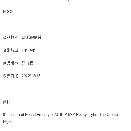
是否繳費成功／繳費後需取消欲退款等相關疑問，請聯繫「AFTEE先享後付
每筆NT$60，滿NT$1,599(含以上)免運費
客戶支援中心」
https://netprotections.freshdesk.com/support/home
NIGO
新竹貨運
【注意事項】
１．透過由恩沛科技股份有限公司提供之「AFTEE先享後付」服務完成之交
每筆NT$90
易，需依本服務之必要範圍內提供個人資料，並將交易相關給付款項請求債
權轉讓予恩沛科技股份有限公司。
宅配 (離島)
商品類別 : LP彩膠唱片
２．關於個人資料處理事宜，請瀏覽以下網址：
每筆NT$200
https://aftee.tw/terms/#terms3
音樂類型 : Hip Hop
３．未成年的使用者請事先徵得法定代理人或監護人之同意方可使用
付款後門市自取
「AFTEE先享後付」，若未經同意申辦者引起之損失，本公司不負相關責
任。
免運費
商品版本 : 進口版
４．使用「AFTEE先享後付」時，將依據個別帳號之用戶狀況，依本公司即
時審查核予不同之上限額度；若仍有額度不足之情形，本公司將視審查結果
亞洲國家/地區配送
查看運費
發售日期 : 2022/12/16
請求用戶進行身份認證。
５．嚴禁一人註冊多個帳號或使用他人資訊註冊。若發現惡意使用之情形，
北美國家/地區配送
查看運費
恩沛科技股份有限公司將有權停止該用戶之使用額度並採取法律行動。
歐洲國家/地區配送
查看運費
曲目:
01. Lost and Found Freestyle 2019– A$AP Rocky, Tyler, The Creator,
Nigo