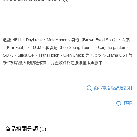
7-11取貨付款
※ 請注意：結帳手續完成當下不需立刻繳費，但若您需要取消訂單，請聯絡
每筆NT$60，滿NT$1,599(含以上)免運費
購買商品的店家。未經商家同意取消之訂單仍視為有效，需透過AFTEE先享
後付繳納相關費用。
付款後7-11取貨
※ 交易是否成功請以「AFTEE先享後付 」之結帳頁面顯示為準，若有關於
是否繳費成功／繳費後需取消欲退款等相關疑問，請聯繫「AFTEE先享後付
--
每筆NT$60，滿NT$1,599(含以上)免運費
客戶支援中心」
https://netprotections.freshdesk.com/support/home
新竹貨運
收錄 NELL、Daybreak、MeloMance、英俊（Brown Eyed Soul）、金弼
【注意事項】
（Kim Feel）、10CM、李承允（Lee Seung Yoon）、Car, the garden、
１．透過由恩沛科技股份有限公司提供之「AFTEE先享後付」服務完成之交
每筆NT$90
易，需依本服務之必要範圍內提供個人資料，並將交易相關給付款項請求債
SURL、Silica Gel、TransFixion、Glen Check 等，以及 K-Drama OST 等
權轉讓予恩沛科技股份有限公司。
宅配 (離島)
多位知名藝人的精選歌曲，完整收錄於這張限量版黑膠中。
２．關於個人資料處理事宜，請瀏覽以下網址：
每筆NT$200
https://aftee.tw/terms/#terms3
３．未成年的使用者請事先徵得法定代理人或監護人之同意方可使用
付款後門市自取
「AFTEE先享後付」，若未經同意申辦者引起之損失，本公司不負相關責
任。
免運費
顯示電腦版詳細說明
４．使用「AFTEE先享後付」時，將依據個別帳號之用戶狀況，依本公司即
時審查核予不同之上限額度；若仍有額度不足之情形，本公司將視審查結果
亞洲國家/地區配送
查看運費
請求用戶進行身份認證。
客服
５．嚴禁一人註冊多個帳號或使用他人資訊註冊。若發現惡意使用之情形，
北美國家/地區配送
查看運費
恩沛科技股份有限公司將有權停止該用戶之使用額度並採取法律行動。
歐洲國家/地區配送
查看運費
商品相關分類 (1)