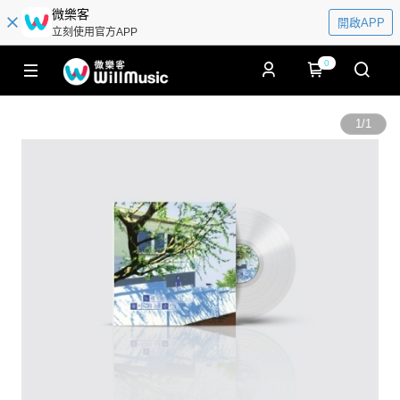
微樂客
開啟APP
立刻使用官方APP
0
1
/
1