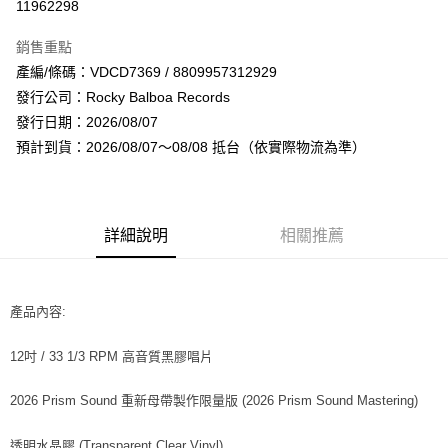
11962298
LINE Pay
銷售重點
Apple Pay
產編/條碼：VDCD7369 / 8809957312929
發行公司：Rocky Balboa Records
街口支付
發行日期：2026/08/07
悠遊付
預計到貨：2026/08/07～08/08 抵台（依實際物流為準）
AFTEE先享後付
相關說明
【關於「AFTEE先享後付」】
詳細說明
相關推薦
ATM付款
AFTEE先享後付是「在收到商品之後才付款」的支付方式。 讓您購物簡單
便利好安心！
１．簡單：不需註冊會員、不需綁卡、不需儲值。
運送方式
２．便利：只要手機號碼，簡訊認證，即可結帳。
產品內容:
３．安心：先確認商品／服務後，再付款。
全家取貨付款
每筆NT$60，滿NT$1,599(含以上)免運費
【「AFTEE先享後付」結帳流程】
12吋 / 33 1/3 RPM 高音質黑膠唱片
１．於結帳方式選擇「AFTEE先享後付」後，將跳轉至「AFTEE先享後付」
付款後全家取貨
結帳頁面，進行簡訊認證並確認金額後，即可完成結帳。
2026 Prism Sound 重新母帶製作限量版 (2026 Prism Sound Mastering)
２．訂單成立數日內，您將收到繳費通知簡訊。
每筆NT$60，滿NT$1,599(含以上)免運費
３．收到繳費通知簡訊後14天內，點擊此簡訊中的連結，可透過四大超商／
ATM／網路銀行／等多元方式進行付款，方視為交易完成。
透明水晶膠 (Transparent Clear Vinyl)