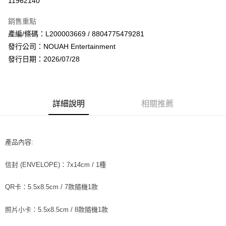
11962140
LINE Pay
銷售重點
Apple Pay
產編/條碼：L200003669 / 8804775479281
發行公司：NOUAH Entertainment
街口支付
發行日期：2026/07/28
悠遊付
AFTEE先享後付
相關說明
詳細說明
相關推薦
【關於「AFTEE先享後付」】
ATM付款
AFTEE先享後付是「在收到商品之後才付款」的支付方式。 讓您購物簡單
便利好安心！
１．簡單：不需註冊會員、不需綁卡、不需儲值。
產品內容:
運送方式
２．便利：只要手機號碼，簡訊認證，即可結帳。
３．安心：先確認商品／服務後，再付款。
全家取貨付款
信封 (ENVELOPE)：7x14cm / 1種
每筆NT$60，滿NT$1,599(含以上)免運費
【「AFTEE先享後付」結帳流程】
１．於結帳方式選擇「AFTEE先享後付」後，將跳轉至「AFTEE先享後付」
QR卡：5.5x8.5cm / 7款隨機1款
付款後全家取貨
結帳頁面，進行簡訊認證並確認金額後，即可完成結帳。
２．訂單成立數日內，您將收到繳費通知簡訊。
每筆NT$60，滿NT$1,599(含以上)免運費
照片小卡：5.5x8.5cm / 8款隨機1款
３．收到繳費通知簡訊後14天內，點擊此簡訊中的連結，可透過四大超商／
ATM／網路銀行／等多元方式進行付款，方視為交易完成。
7-11取貨付款