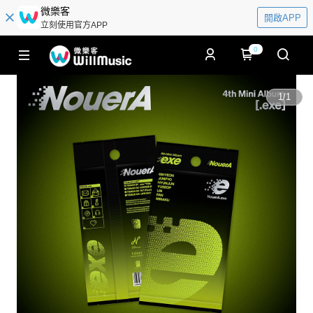
微樂客
開啟APP
立刻使用官方APP
0
1
/
1